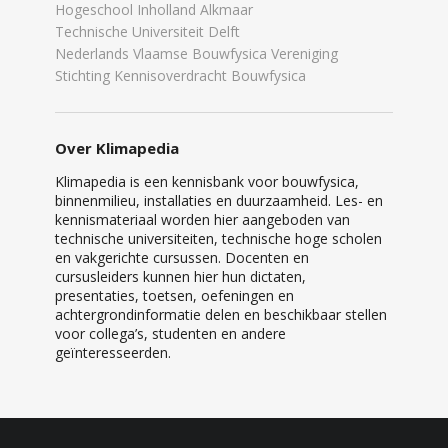
Hogeschool Inholland Alkmaar
Technische Universiteit Delft
Nederlands Vlaamse Bouwfysica Vereniging
Stichting Kennisoverdracht Bouwfysica
Over Klimapedia
Klimapedia is een kennisbank voor bouwfysica,
binnenmilieu, installaties en duurzaamheid. Les- en
kennismateriaal worden hier aangeboden van
technische universiteiten, technische hoge scholen
en vakgerichte cursussen. Docenten en
cursusleiders kunnen hier hun dictaten,
presentaties, toetsen, oefeningen en
achtergrondinformatie delen en beschikbaar stellen
voor collega’s, studenten en andere
geïnteresseerden.