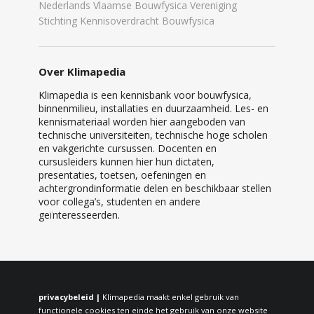
Nederlands Vlaamse Bouwfysica Vereniging
Stichting Kennisoverdracht Bouwfysica
Over Klimapedia
Klimapedia is een kennisbank voor bouwfysica,
binnenmilieu, installaties en duurzaamheid. Les- en
kennismateriaal worden hier aangeboden van
technische universiteiten, technische hoge scholen
en vakgerichte cursussen. Docenten en
cursusleiders kunnen hier hun dictaten,
presentaties, toetsen, oefeningen en
achtergrondinformatie delen en beschikbaar stellen
voor collega’s, studenten en andere
geïnteresseerden.
privacybeleid |
Klimapedia maakt enkel gebruik van
functionele cookies ten einde het gebruik van onze website