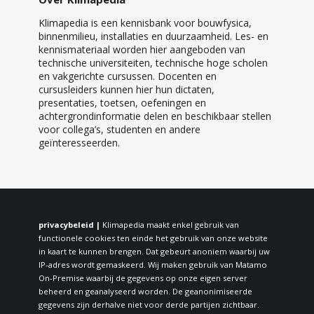
Klimapedia is een kennisbank voor bouwfysica,
binnenmilieu, installaties en duurzaamheid. Les- en
kennismateriaal worden hier aangeboden van
technische universiteiten, technische hoge scholen
en vakgerichte cursussen. Docenten en
cursusleiders kunnen hier hun dictaten,
presentaties, toetsen, oefeningen en
achtergrondinformatie delen en beschikbaar stellen
voor collega’s, studenten en andere
geïnteresseerden.
privacybeleid |
Klimapedia maakt enkel gebruik van
functionele cookies ten einde het gebruik van onze website
in kaart te kunnen brengen. Dat gebeurt anoniem waarbij uw
IP-adres wordt gemaskeerd. Wij maken gebruik van Matamo
On-Premise waarbij de gegevens op onze eigen server
beheerd en geanalyseerd worden. De geanonimiseerde
gegevens zijn derhalve niet voor derde partijen zichtbaar.