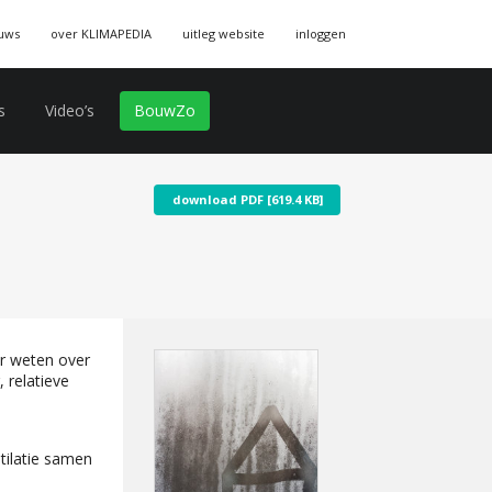
uws
over KLIMAPEDIA
uitleg website
inloggen
s
Video’s
BouwZo
download PDF [619.4 KB]
r weten over
 relatieve
tilatie samen