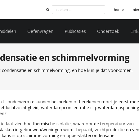
home
nie
middelen
Oefenvragen
Publicaties
Onderzoek
Link
ndensatie en schimmelvorming
 condensatie en schimmelvorming, en hoe kun je dat voorkomen.
 dit onderwerp te kunnen bespreken of berekenen moet je eerst mee
met luchtvochtigheid, waterdampconcentratie c.q. waterdampspanning,
enz.
tie laat zien hoe thermische isolatie, waardoor de temperatuur van
lakken in gebouwen/woningen wordt bepaald, vochtproductie en ven
r kans is op schimmelvorming en oppervlaktecondensatie.