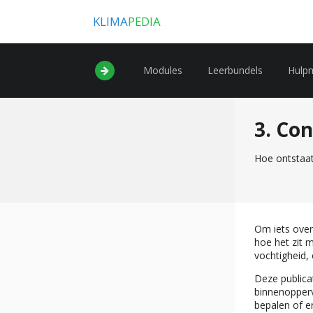
KLIMA
PEDIA
Modules
Leerbundels
Hulp
3. Co
Hoe ontstaat
Om iets over
hoe het zit 
vochtigheid, 
Deze publica
binnenopperv
bepalen of e