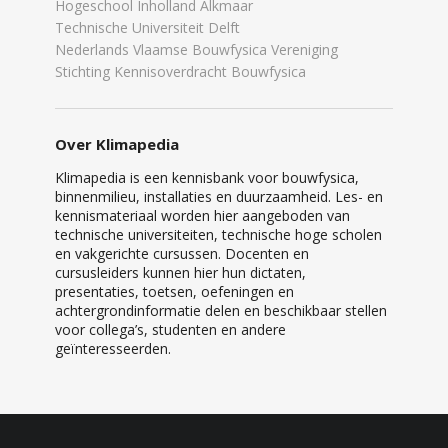
Hogeschool Inholland Alkmaar
Technische Universiteit Delft
Nederlands Vlaamse Bouwfysica Vereniging
Stichting Kennisoverdracht Bouwfysica
Over Klimapedia
Klimapedia is een kennisbank voor bouwfysica,
binnenmilieu, installaties en duurzaamheid. Les- en
kennismateriaal worden hier aangeboden van
technische universiteiten, technische hoge scholen
en vakgerichte cursussen. Docenten en
cursusleiders kunnen hier hun dictaten,
presentaties, toetsen, oefeningen en
achtergrondinformatie delen en beschikbaar stellen
voor collega’s, studenten en andere
geïnteresseerden.