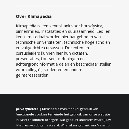
Over Klimapedia
Klimapedia is een kennisbank voor bouwfysica,
binnenmilieu, installaties en duurzaamheid. Les- en
kennismateriaal worden hier aangeboden van
technische universiteiten, technische hoge scholen
en vakgerichte cursussen. Docenten en
cursusleiders kunnen hier hun dictaten,
presentaties, toetsen, oefeningen en
achtergrondinformatie delen en beschikbaar stellen
voor collega’s, studenten en andere
geïnteresseerden.
privacybeleid |
Klimapedia maakt enkel gebruik van
functionele cookies ten einde het gebruik van onze website
in kaart te kunnen brengen. Dat gebeurt anoniem waarbij uw
IP-adres wordt gemaskeerd. Wij maken gebruik van Matamo