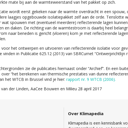
rkte mate bij aan de warmteweerstand van het pakket op zich.
icatie wordt eerst gekeken naar de warmte overdracht in een spouw,
dere laagjes opgebouwde isolatiepakket zelf aan de orde. Tenslotte 
 wat spouwen met (eventueel meerdere) reflecterende lagen kunnen
en en daken. De richting van de warmtestroom is daarbij heel belangrij
om naar beneden is gericht (vloeren) kom je met reflecterende lage
den.
 voor het ontwerpen en uitvoeren van reflecterende isolatie voor gev
e vinden in Publicatie 625.12 (2013) van SBRCurnet “Ontwerprichtlijn 
htergronden zie de publicaties hiernaast onder “Archief”. En een bu
 over “het berekenen van thermische prestaties van dunne reflectere
an het WTCB in Brussel vind je hier:
rapport nr. 9 WTCB (2006).
C.) van der Linden, AaCee Bouwen en Milieu 28 april 2017
Over Klimapedia
Klimapedia is een kennisbank voo