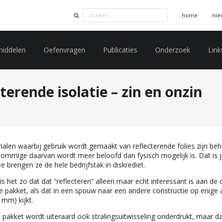
home
nie
middelen
Oefenvragen
Publicaties
Onderzoek
Link
terende isolatie – zin en onzin
ialen waarbij gebruik wordt gemaakt van reflecterende folies zijn beho
sommige daarvan wordt meer beloofd dan fysisch mogelijk is. Dat is
 brengen ze de hele bedrijfstak in diskrediet.
s het zo dat dat “reflecteren” alleen maar echt interessant is aan de
le pakket, als dat in een spouw naar een andere constructie op enige 
 mm) kijkt.
t pakket wordt uiteraard ook stralingsuitwisseling onderdrukt, maar d