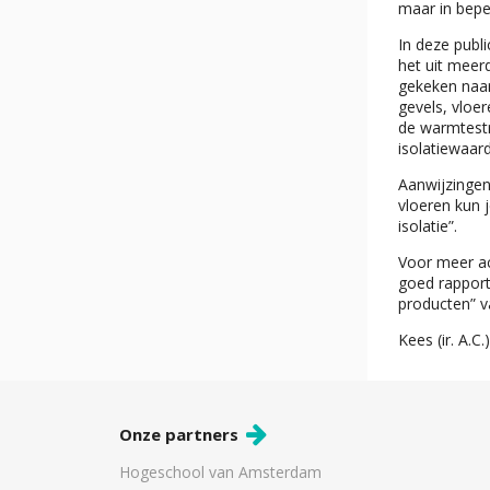
maar in bepe
In deze publ
het uit meer
gekeken naar
gevels, vloer
de warmtestr
isolatiewaar
Aanwijzingen
vloeren kun j
isolatie”.
Voor meer ac
goed rapport
producten” v
Kees (ir. A.
Onze partners
Hogeschool van Amsterdam