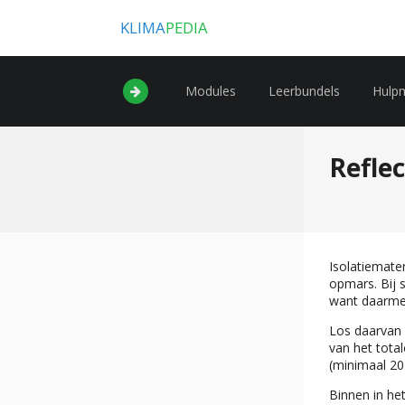
KLIMA
PEDIA
Modules
Leerbundels
Hulp
Reflec
Isolatiemater
opmars. Bij 
want daarmee
Los daarvan i
van het tota
(minimaal 20
Binnen in he