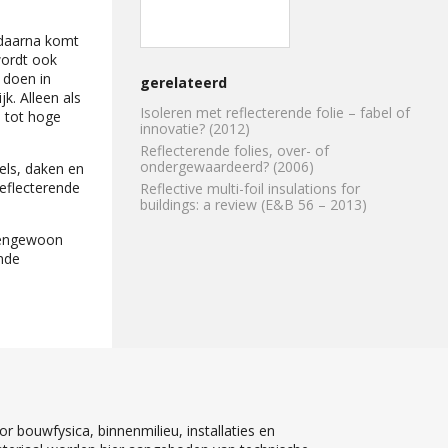
 daarna komt
wordt ook
 doen in
gerelateerd
k. Alleen als
Isoleren met reflecterende folie – fabel of
n tot hoge
innovatie? (2012)
Reflecterende folies, over- of
ondergewaardeerd? (2006)
els, daken en
reflecterende
Reflective multi-foil insulations for
buildings: a review (E&B 56 – 2013)
itengewoon
nde
r bouwfysica, binnenmilieu, installaties en