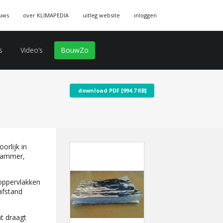
uws
over KLIMAPEDIA
uitleg website
inloggen
s
Video’s
BouwZo
download PDF [994.7 KB]
orlijk in
 jammer,
 oppervlakken
afstand
at draagt