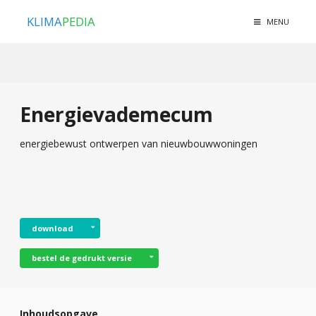
KLIMA
PEDIA
MENU
Energievademecum
energiebewust ontwerpen van nieuwbouw­woningen
download
bestel de gedrukt versie
Inhoudsopgave