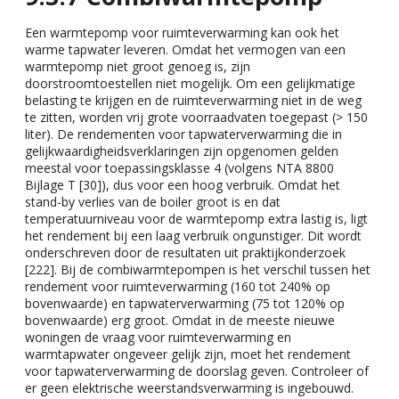
Een warmtepomp voor ruimteverwarming kan ook het
warme tapwater leveren. Omdat het vermogen van een
warmtepomp niet groot genoeg is, zijn
doorstroomtoestellen niet mogelijk. Om een gelijkmatige
belasting te krijgen en de ruimteverwarming niet in de weg
te zitten, worden vrij grote voorraadvaten toegepast (> 150
liter). De rendementen voor tapwaterverwarming die in
gelijkwaardigheidsverklaringen zijn opgenomen gelden
meestal voor toepassingsklasse 4 (volgens NTA 8800
Bijlage T [30]), dus voor een hoog verbruik. Omdat het
stand-by verlies van de boiler groot is en dat
temperatuurniveau voor de warmtepomp extra lastig is, ligt
het rendement bij een laag verbruik ongunstiger. Dit wordt
onderschreven door de resultaten uit praktijkonderzoek
[222]. Bij de combiwarmtepompen is het verschil tussen het
rendement voor ruimteverwarming (160 tot 240% op
bovenwaarde) en tapwaterverwarming (75 tot 120% op
bovenwaarde) erg groot. Omdat in de meeste nieuwe
woningen de vraag voor ruimteverwarming en
warmtapwater ongeveer gelijk zijn, moet het rendement
voor tapwaterverwarming de doorslag geven. Controleer of
er geen elektrische weerstandsverwarming is ingebouwd.