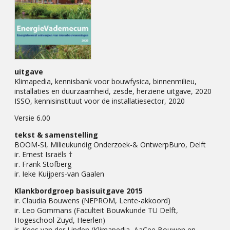
uitgave
Klimapedia, kennisbank voor bouwfysica, binnenmilieu,
installaties en duurzaamheid, zesde, herziene uitgave, 2020
ISSO, kennisinstituut voor de installatiesector, 2020
Versie 6.00
tekst & samenstelling
BOOM-SI, Milieukundig Onderzoek-& OntwerpBuro, Delft
ir. Ernest Israëls †
ir. Frank Stofberg
ir. Ieke Kuijpers-van Gaalen
Klankbordgroep basisuitgave 2015
ir. Claudia Bouwens (NEPROM, Lente-akkoord)
ir. Leo Gommans (Faculteit Bouwkunde TU Delft,
Hogeschool Zuyd, Heerlen)
ir. Kees van der Linden (Klimapedia, AaCee Bouwen en