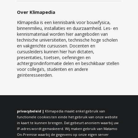
Over Klimapedia
Klimapedia is een kennisbank voor bouwfysica,
binnenmilieu, installaties en duurzaamheid. Les- en
kennismateriaal worden hier aangeboden van
technische universiteiten, technische hoge scholen
en vakgerichte cursussen. Docenten en
cursusleiders kunnen hier hun dictaten,
presentaties, toetsen, oefeningen en
achtergrondinformatie delen en beschikbaar stellen
voor collega’s, studenten en andere
geïnteresseerden.
privacybeleid |
Klimapedia maakt enkel gebruik van
functionele cookies ten einde het gebruik van onze website
in kaart te kunnen brengen. Dat gebeurt anoniem waarbij uw
IP-adres wordt gemaskeerd. Wij maken gebruik van Matamo
On-Premise waarbij de gegevens op onze eigen server