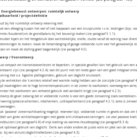
t Energiebewust ontwerpen: ruimtelijk ontwerp
aalbaarheid / projectdefinitie
ud bij het ruimtelijk ontwerp rekening met:
ak een afweging tussen het wel of niet toepassen van een kruipruimte i.v.m. leidingen (bijv. vo
rmte-/koudenet) en de grondbalans bij het bouwrijp maken (zie paragraaf 5.1.1);
imuleer lopen en het fietsgebruik door aantrekkelijke, snelle, routes vanaf de woning naar diver
stemmingen te maken; maak de fietsenberging of garage voldoende ruim voor het gemakkelijk st
etsen en maak de stalling goed toegankelijk (zie paragraaf 4.5).
twerp / Voorontwerp
uw compact om transmissieverliezen te beperken; in speciale gevallen kan het gebruik van een 
teressant zijn (zie paragraaf 4.2.4); laat dit punt niet ten koste gaan van een goed integraal on
kening met o.a. logische plattegronden, gebruik van daglicht enzovoort;
g de vertrekken die 's winters relatief veel warmte nodig hebben aan de zonzijde (zie paragraaf 
tijd maatregelen om te hoge binnentemperaturen in de zomer te voorkomen; overweeg een serre,
nneer het voorkomen van verkeerd gebruik veel aandacht krijgt (zie paragraaf 4.2.3);
twerp de gevel zodanig dat er voldoende ruimte is voor een goede zonwering zoals overstekken
nwering (jaloezie-schermen, rolschermen, uitklapschermen) (zie paragraaf 4.2.1); soms is zonwe
 overwegen;
ak 'passieve' zomernachtkoeling mogelijk: reserveer bijv. voldoende ruimte in gevels en dak om 
ddel van grote ventilatieopeningen met goede anti-inbraakvoorzieningen; zie voor passieve koeli
ondbuizen (zie paragraaf 6.8) of vrije koeling via warmte-/koudeopslag (zie paragraaf 8.3.4);
ak optimaal gebruik van daglicht. Denk aan onder andere de juiste vorm en plek van de ramen,
ijv. bij een atrium) daglichtreflectoren (zie paragraaf 4.3);