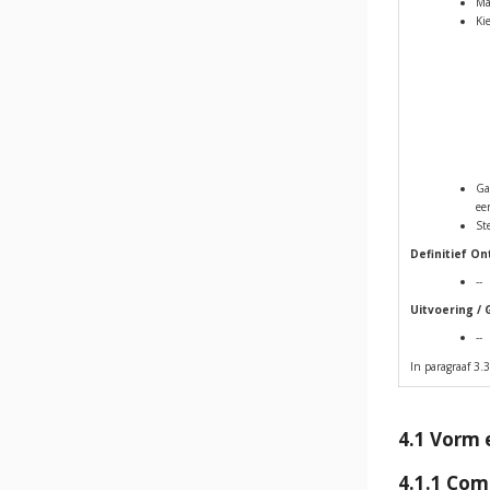
Ma
Ki
Ga
ee
St
Definitief O
--
Uitvoering / 
--
In paragraaf 3.3
4.1 Vorm 
4.1.1 Co