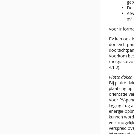
geb
De 
Afw
m² 
Voor informa
PV kan ook i
doorzichtpan
doorzichtpane
Voorkom bes
rookgasafvoe
4.1.3).
Platte daken
Bij platte da
plaatsing op
oriëntatie v
Voor PV-pane
ligging (rug
energie-opbr
kunnen worde
veel mogelij
verspreid ov
interessant k