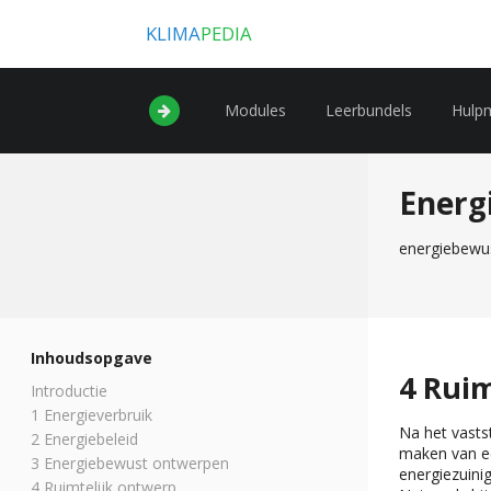
KLIMA
PEDIA
Modules
Leerbundels
Hulp
Ener
energiebewu
Inhoudsopgave
4 Rui
Introductie
1 Energieverbruik
Na het vasts
2 Energiebeleid
maken van ee
3 Energiebewust ontwerpen
energiezuinig
4 Ruimtelijk ontwerp