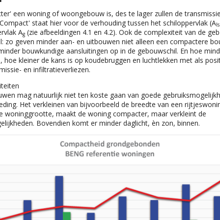
er' een woning of woongebouw is, des te lager zullen de transmissie
 'Compact' staat hier voor de verhouding tussen het schiloppervlak (A
ls
rvlak A
(zie afbeeldingen 4.1 en 4.2). Ook de complexiteit van de 
g
ol: zo geven minder aan- en uitbouwen niet alleen een compactere b
minder bouwkundige aansluitingen op in de gebouwschil. En hoe mind
, hoe kleiner de kans is op koudebruggen en luchtlekken met als positi
issie- en infiltratieverliezen.
iteiten
en mag natuurlijk niet ten koste gaan van goede gebruiksmogelijk
eding. Het verkleinen van bijvoorbeeld de breedte van een rijtjeswonin
nde woninggrootte, maakt de woning compacter, maar verkleint de
elijkheden. Bovendien komt er minder daglicht, èn zon, binnen.