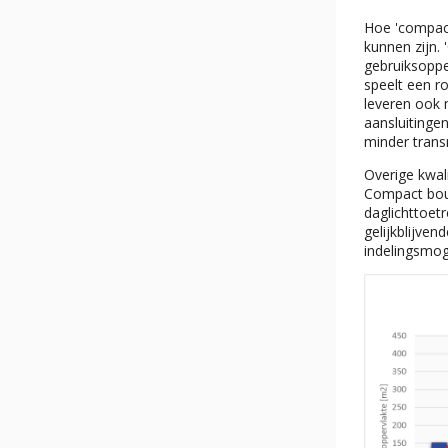
Hoe 'compact
kunnen zijn.
gebruiksoppe
speelt een r
leveren ook 
aansluitingen
minder transm
Overige kwal
Compact bouw
daglichttoetr
gelijkblijve
indelingsmog