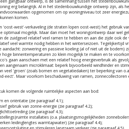
j een gangbaar ontwerp, is de samenhang tussen het stedenbouwkund
ning erg belangrijk. Al in het stedenbouwkundige ontwerp zijn, als he
 randvoorwaarden opgenomen om op woningniveau tot zeer energiezu
 kunnen komen.
 'oost-west'-verkaveling (de straten lopen oost-west) het gebruik va
e optimaal mogelijk. Maar dan moet het woningontwerp daar wel ge
n de zuidgevel relatief veel ramen te hebben en aan die zijde ook de 
latief veel warmte nodig hebben in het winterseizoen. Tegelijkertijd v
e aandacht: zonwering en passieve koeling (al of niet uit de bodem) z
e hoge binnentemperaturen zo klein mogelijk te maken en te voorko
co's gaan aanschaffen met een relatief hoog energieverbruik als gevol
een aangenaam microklimaat: beperk bijvoorbeeld windhinder en stim
n veel 'groen' (zoals bomen en vegetatiedaken) ter beperking van o.a
nd-effect'. Maar voorkom beschaduwing van ramen, zonnecollectoren 
stuk komen de volgende ruimtelijke aspecten aan bod:
m en oriëntatie (zie paragraaf 4.1);
sief gebruik van zonne-energie (zie paragraaf 4.2);
lichttoetreding (zie paragraaf 4.3);
stellings)ruimte installaties (o.a. plaatsingsmogelijkheden zonneboiler
erken leidinglengtes warmtapwater) (zie paragraaf 4.4);
keersontsluiting en stimuleren langzaam verkeer (zie paragraaf 4.5).