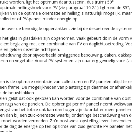
ruikt worden, ligt het optimum daar tussenin, dus (ruim) 50°;
optimale hellingshoek voor PV (zie paragraaf 10.2.1) ligt rond de 35°;
ijken van de optimale oriëntatie en helling is natuurlijk mogelijk, maar
collector of PV-paneel minder energie op.
tie over de benodigde oppervlakken, zie bij de desbetreffende systeme
n het glas in glasdaken zijn opgenomen. Vaak gebeurt dit in de vorm v
elen: beglazing met een combinatie van PV en daglichttoetreding. Vo
len gelden dezelfde richtlijnen.
chaduwing door bijvoorbeeld omliggende bebouwing, daken, dakkape
ren en vegetatie. Vooral PV-systemen zijn daar erg gevoelig voor (zi
ken is de optimale oriëntatie van collectoren en PV-panelen altijd te r
 een frame. De mogelijkheden van plaatsing zijn daarmee onafhankeli
an de bouwblokken.
len geldt dat ook gekozen kan worden voor de combinatie van oost
 aan rug) van de panelen. De opbrengst per m² paneel neemt weliswaa
engst van het totale dak kan dan hoger zijn doordat er meer panelen
n dan bij een zuid-oriëntatie waarbij onderlinge beschaduwing van 
k moet worden vermeden. Zo'n oost-west opstelling levert bovendie
er de dag de energie op ten opzichte van zuid gerichte PV-panelen h
an zijn.