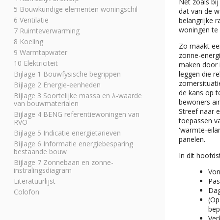
Net zoals bi
5 Bouwkundige elementen woningschil
dat van de wo
6 Ventilatie
belangrijke
woningen te
7 Ruimteverwarming
8 Koeling
Zo maakt een
9 Warmtapwater
zonne-energi
10 Elektriciteit
maken door i
Bijlage 1 Bouwfysische begrippen
leggen die re
zomersituati
Bijlage 2 Energie-eenheden
de kans op t
Bijlage 3 Soortelijke massa en λ-waarde
bewoners air
van bouwmaterialen
Streef naar 
Bijlage 4 BENG referentiewoningen van
toepassen va
RVO
'warmte-eila
Bijlage 5 Indicatie energietarieven
panelen.
Bijlage 6 Informatie energiebesparing
bestaande bouw
In dit hoofd
Bijlage 7 Zonnebaan en zonne-
instralingsdiagram
Vor
Literatuurlijst
Pas
Dag
Colofon
(Op
bep
Ver