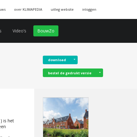
uws
over KLIMAPEDIA
uitleg website
inloggen
s
Video’s
BouwZo
download
bestel de gedrukt versie
 is het
een