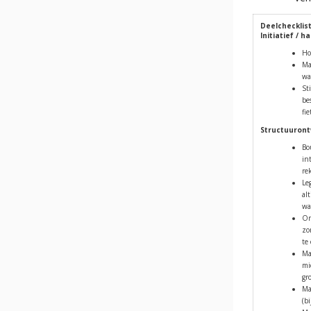
Deelchecklis
Initiatief / h
Ho
Ma
wa
St
be
fi
Structuuron
Bo
in
re
Le
al
wa
On
zo
te
Ma
mi
gr
Ma
(b