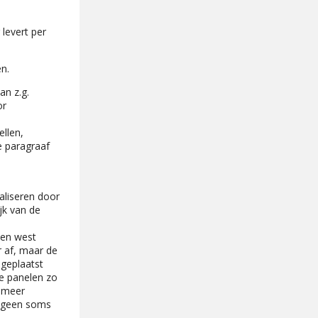
 levert per
n.
an z.g.
or
llen,
e paragraaf
ealiseren door
jk van de
 en west
r af, maar de
 geplaatst
de panelen zo
n meer
etgeen soms