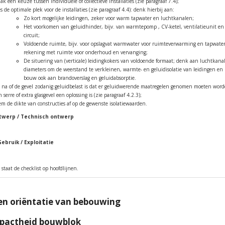
ak een keuze tussen individuele of collectieve installaties (zie paragraaf 7.4);
es de optimale plek voor de installaties (zie paragraaf 4.4): denk hierbij aan:
Zo kort mogelijke leidingen, zeker voor warm tapwater en luchtkanalen;
Het voorkomen van geluidhinder, bijv. van warmtepomp , CV-ketel, ventilatieunit en 
circuit;
Voldoende ruimte, bijv. voor opslagvat warmwater voor ruimteverwarming en tapwate
rekening met ruimte voor onderhoud en vervanging;
De situering van (verticale) leidingkokers van voldoende formaat; denk aan luchtkan
diameters om de weerstand te verkleinen, warmte- en geluidisolatie van leidingen en 
bouw ook aan brandoverslag en geluidabsorptie.
 na of de gevel zodanig geluidbelast is dat er geluidwerende maatregelen genomen moeten word
n serre of extra glasgevel een oplossing is (zie paragraaf 4.2.3);
em de dikte van constructies af op de gewenste isolatiewaarden.
ntwerp / Technisch ontwerp
Gebruik / Exploitatie
 staat de checklist op hoofdlijnen.
en oriëntatie van bebouwing
mpactheid bouwblok