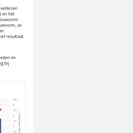
verliezen
) en het
gebouwvorm
ouwvorm, ze
er
ef resultaat:
heden en
g bij