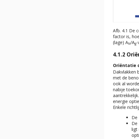
Afb. 4.1 De 
factor is, 
(lage) A
/A
-
ls
g
4.1.2 Ori
Oriëntatie
Dakvlakken b
met de benod
ook al worden
nabije toeko
aantrekkelij
energie opti
Enkele richtli
De 
De 
lig
opt