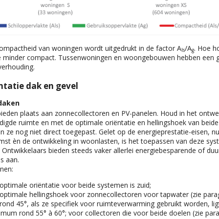
compactheid van woningen wordt uitgedrukt in de factor A
/A
. Hoe h
ls
g
hoe minder compact. Tussenwoningen en woongebouwen hebben een g
verhouding.
ëntatie dak en gevel
 daken
ieden plaats aan zonnecollectoren en PV-panelen. Houd in het ontwe
igde ruimte en met de optimale oriëntatie en hellingshoek van beid
 ze nog niet direct toegepast. Gelet op de energieprestatie-eisen, nu
mst èn de ontwikkeling in woonlasten, is het toepassen van deze sy
k. Ontwikkelaars bieden steeds vaker allerlei energiebesparende of d
es aan.
jnen:
optimale oriëntatie voor beide systemen is zuid;
optimale hellingshoek voor zonnecollectoren voor tapwater (zie parag
t rond 45°, als ze specifiek voor ruimteverwarming gebruikt worden, lig
imum rond 55° à 60°; voor collectoren die voor beide doelen (zie para