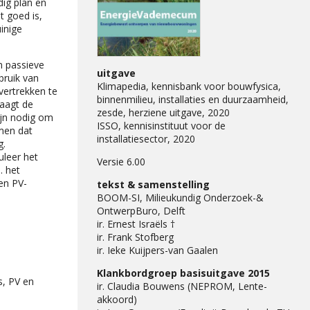
ig plan en
t goed is,
inige
n passieve
uitgave
bruik van
Klimapedia, kennisbank voor bouwfysica,
vertrekken te
binnenmilieu, installaties en duurzaamheid,
raagt de
zesde, herziene uitgave, 2020
ijn nodig om
ISSO, kennisinstituut voor de
men dat
installatiesector, 2020
g.
uleer het
Versie 6.00
. het
en PV-
tekst & samenstelling
BOOM-SI, Milieukundig Onderzoek-&
OntwerpBuro, Delft
ir. Ernest Israëls †
ir. Frank Stofberg
ir. Ieke Kuijpers-van Gaalen
Klankbordgroep basisuitgave 2015
s, PV en
ir. Claudia Bouwens (NEPROM, Lente-
akkoord)