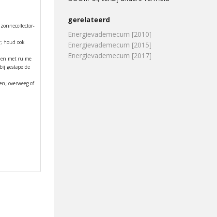
gerelateerd
zonnecollector-
Energievademecum [2010]
r; houd ook
Energievademecum [2015]
Energievademecum [2017]
alen met ruime
bij gestapelde
en; overweeg of