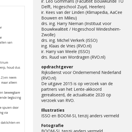
ir. Leo Gommans (Faculteit Bouwkunde TU
Delft, Hogeschool Zuyd, Heerlen)
ir. Kees van der Linden (Klimapedia, AaCee
Bouwen en Milieu)
drs. ing. Harry Nieman (Instituut voor
or
Bouwkwaliteit / Hogeschool Windesheim-
Zwolle)
se
drs. ing. Michel Verkerk (ISSO)
allen van
ing. Klaas de Vries (RVO.nl)
ir. Harry van Weele (ISSO)
drs. Ruud van Wordragen (RVO.nl)
atrium
opdrachtgever
twerp, houd dus
Rijksdienst voor Ondernemend Nederland
(RVO.nl)
4.2) en neem
 maar alleen
De uitgave 2015 is op verzoek van de
partners van het Lente-akkoord
 en beweegbare
gerealiseerd, de actualisatie 2020 op
rende beglazing
verzoek van RVO.
te spuien door
Illustraties
ng via
ISSO en BOOM-SI, tenzij anders vermeld
 daklichten en
Fotografie
BOOM-SI, tenzij anders vermeld