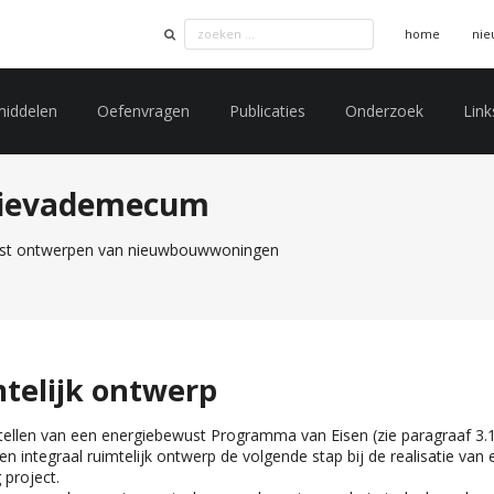
home
nie
middelen
Oefenvragen
Publicaties
Onderzoek
Link
gievademecum
st ontwerpen van nieuwbouw­woningen
mtelijk ontwerp
tellen van een energiebewust Programma van Eisen (zie paragraaf 3.1)
n integraal ruimtelijk ontwerp de volgende stap bij de realisatie van 
 project.