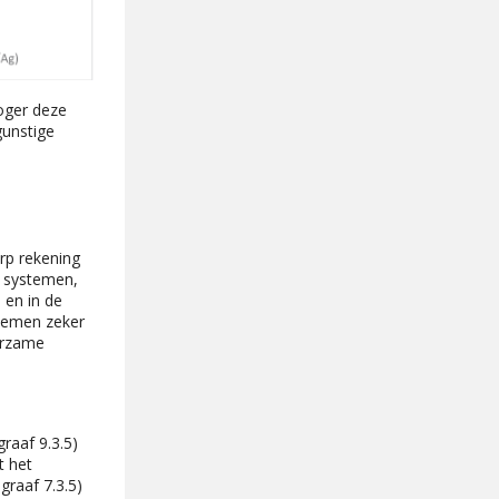
oger deze
unstige
rp rekening
e systemen,
 en in de
stemen zeker
uurzame
raaf 9.3.5)
t het
graaf 7.3.5)