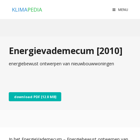
KLIMA
PEDIA
MENU
Energievademecum [2010]
energiebewust ontwerpen van nieuwbouw­woningen
download PDF [12.8 MB]
In het EnergieVademecum – Energiebewust ontwerpen van