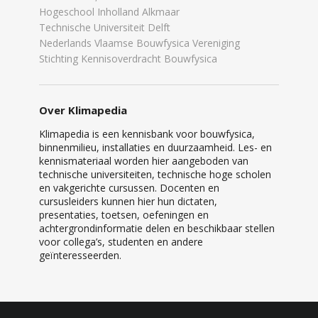
Hogeschool Inholland Alkmaar
Technische Universiteit Delft
Nederlands Vlaamse Bouwfysica Vereniging
Stichting Kennisoverdracht Bouwfysica
Over Klimapedia
Klimapedia is een kennisbank voor bouwfysica,
binnenmilieu, installaties en duurzaamheid. Les- en
kennismateriaal worden hier aangeboden van
technische universiteiten, technische hoge scholen
en vakgerichte cursussen. Docenten en
cursusleiders kunnen hier hun dictaten,
presentaties, toetsen, oefeningen en
achtergrondinformatie delen en beschikbaar stellen
voor collega’s, studenten en andere
geïnteresseerden.