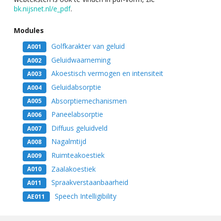
bk.nijsnet.nl/e_pdf
.
Modules
Golfkarakter van geluid
A001
Geluidwaarneming
A002
Akoestisch vermogen en intensiteit
A003
Geluidabsorptie
A004
Absorptiemechanismen
A005
Paneelabsorptie
A006
Diffuus geluidveld
A007
Nagalmtijd
A008
Ruimteakoestiek
A009
Zaalakoestiek
A010
Spraakverstaanbaarheid
A011
Speech Intelligibility
AE011