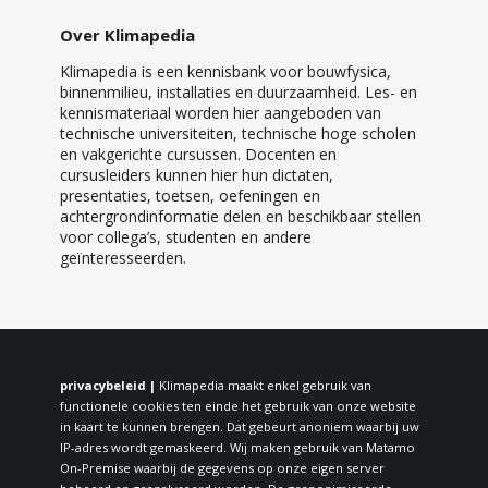
Over Klimapedia
Klimapedia is een kennisbank voor bouwfysica,
binnenmilieu, installaties en duurzaamheid. Les- en
kennismateriaal worden hier aangeboden van
technische universiteiten, technische hoge scholen
en vakgerichte cursussen. Docenten en
cursusleiders kunnen hier hun dictaten,
presentaties, toetsen, oefeningen en
achtergrondinformatie delen en beschikbaar stellen
voor collega’s, studenten en andere
geïnteresseerden.
privacybeleid |
Klimapedia maakt enkel gebruik van
functionele cookies ten einde het gebruik van onze website
in kaart te kunnen brengen. Dat gebeurt anoniem waarbij uw
IP-adres wordt gemaskeerd. Wij maken gebruik van Matamo
On-Premise waarbij de gegevens op onze eigen server