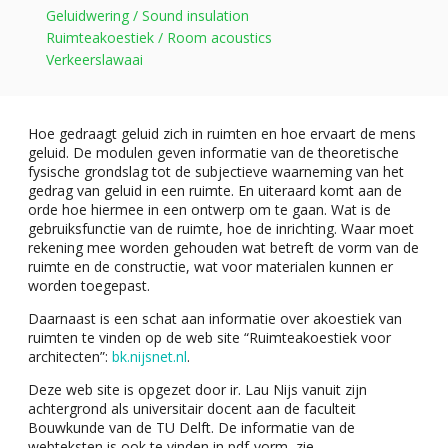
Geluidwering / Sound insulation
Ruimteakoestiek / Room acoustics
Verkeerslawaai
Hoe gedraagt geluid zich in ruimten en hoe ervaart de mens
geluid. De modulen geven informatie van de theoretische
fysische grondslag tot de subjectieve waarneming van het
gedrag van geluid in een ruimte. En uiteraard komt aan de
orde hoe hiermee in een ontwerp om te gaan. Wat is de
gebruiksfunctie van de ruimte, hoe de inrichting. Waar moet
rekening mee worden gehouden wat betreft de vorm van de
ruimte en de constructie, wat voor materialen kunnen er
worden toegepast.
Daarnaast is een schat aan informatie over akoestiek van
ruimten te vinden op de web site “Ruimteakoestiek voor
architecten”:
bk.nijsnet.nl
.
Deze web site is opgezet door ir. Lau Nijs vanuit zijn
achtergrond als universitair docent aan de faculteit
Bouwkunde van de TU Delft. De informatie van de
webteksten is ook te vinden in pdf-vorm, zie