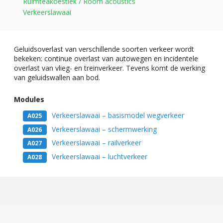
Ruimteakoestiek / Room acoustics
Verkeerslawaai
Geluidsoverlast van verschillende soorten verkeer wordt
bekeken: continue overlast van autowegen en incidentele
overlast van vlieg- en treinverkeer. Tevens komt de werking
van geluidswallen aan bod.
Modules
Verkeerslawaai – basismodel wegverkeer
A025
Verkeerslawaai – schermwerking
A026
Verkeerslawaai – railverkeer
A027
Verkeerslawaai – luchtverkeer
A028