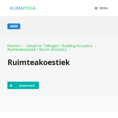
KLIMA
PEDIA
MENU
A009
thema's
Geluid en Trillingen / Building Acoustics
Ruimteakoestiek / Room acoustics
Ruimteakoestiek
download