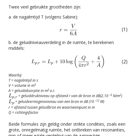
Twee veel gebruikte grootheden zijn:
a. de nagalmtijd T (volgens Sabine):
(1)
b. de geluidniveauverdeling in de ruimte, te berekenen
middels:
(2)
Waarbij:
T = nagalmtijd in s
3
V = volume in m
2
A = geluidabsorptie in m
o.r.
–5
2
= geluiddrukniveau op afstand r van de bron in dB(2.10
N/m
)
–12
= geluidvermogensniveau van een bron in dB (10
W)
r = afstand tussen geluidbron en waarneempunt in m
Q = richtingsfactor
Beide formules zijn geldig onder strikte condities, zoals een
grote, onregelmatig ruimte, het ontbreken van resonanties,
min of meer egale verdeling van de aanwezige