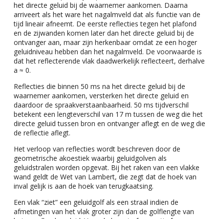
het directe geluid bij de waarnemer aankomen. Daarna
arriveert als het ware het nagalmveld dat als functie van de
tijd lineair afneemt. De eerste reflecties tegen het plafond
en de zijwanden komen later dan het directe geluid bij de
ontvanger aan, maar zijn herkenbaar omdat ze een hoger
geluidniveau hebben dan het nagalmveld. De voorwaarde is
dat het reflecterende vlak daadwerkelijk reflecteert, derhalve
a ≈ 0.
Reflecties die binnen 50 ms na het directe geluid bij de
waarnemer aankomen, versterken het directe geluid en
daardoor de spraakverstaanbaarheid. 50 ms tijdverschil
betekent een lengteverschil van 17 m tussen de weg die het
directe geluid tussen bron en ontvanger aflegt en de weg die
de reflectie aflegt.
Het verloop van reflecties wordt beschreven door de
geometrische akoestiek waarbij geluidgolven als
geluidstralen worden opgevat. Bij het raken van een vlakke
wand geldt de Wet van Lambert, die zegt dat de hoek van
inval gelijk is aan de hoek van terugkaatsing.
Een vlak “ziet” een geluidgolf als een straal indien de
afmetingen van het vlak groter zijn dan de golflengte van