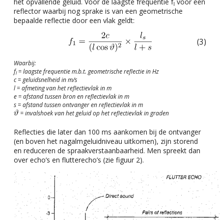
het opvallende geluid. Voor de laagste frequentie f
voor een
l
reflector waarbij nog sprake is van een geometrische
bepaalde reflectie door een vlak geldt:
(3)
Waarbij:
f
= laagste frequentie m.b.t. geometrische reflectie in Hz
l
c = geluidsnelheid in m/s
l = afmeting van het reflectievlak in m
e = afstand tussen bron en reflectievlak in m
s = afstand tussen ontvanger en reflectievlak in m
= invalshoek van het geluid op het reflectievlak in graden
Reflecties die later dan 100 ms aankomen bij de ontvanger
(en boven het nagalmgeluidniveau uitkomen), zijn storend
en reduceren de spraakverstaanbaarheid. Men spreekt dan
over echo’s en flutterecho’s (zie figuur 2).