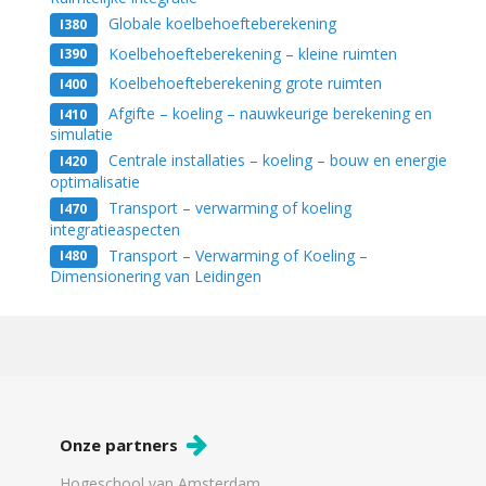
Globale koelbehoefteberekening
I380
Koelbehoefteberekening – kleine ruimten
I390
Koelbehoefteberekening grote ruimten
I400
Afgifte – koeling – nauwkeurige berekening en
I410
simulatie
Centrale installaties – koeling – bouw en energie
I420
optimalisatie
Transport – verwarming of koeling
I470
integratieaspecten
Transport – Verwarming of Koeling –
I480
Dimensionering van Leidingen
Onze partners
Hogeschool van Amsterdam