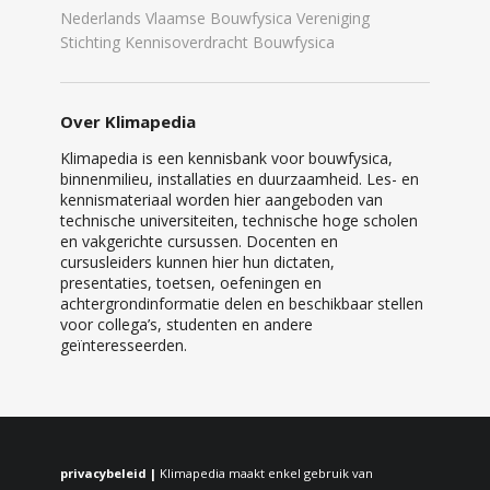
Nederlands Vlaamse Bouwfysica Vereniging
Stichting Kennisoverdracht Bouwfysica
Over Klimapedia
Klimapedia is een kennisbank voor bouwfysica,
binnenmilieu, installaties en duurzaamheid. Les- en
kennismateriaal worden hier aangeboden van
technische universiteiten, technische hoge scholen
en vakgerichte cursussen. Docenten en
cursusleiders kunnen hier hun dictaten,
presentaties, toetsen, oefeningen en
achtergrondinformatie delen en beschikbaar stellen
voor collega’s, studenten en andere
geïnteresseerden.
privacybeleid |
Klimapedia maakt enkel gebruik van