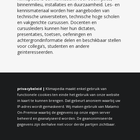
binnenmilieu, installaties en duurzaamheid. Les- en
kennismateriaal worden hier aangeboden van
technische universiteiten, technische hoge scholen
en vakgerichte cursussen. Docenten en
cursusleiders kunnen hier hun dictaten,
presentaties, toetsen, oefeningen en
achtergrondinformatie delen en beschikbaar stellen
voor collega’s, studenten en andere
geïnteresseerden.
privacybeleid |
Klimapedia maakt enkel gebruik van
functionele cookies ten einde het gebruik van onze website
in kaart te kunnen brengen. Dat gebeurt anoniem waarbij uw
IP-adres wordt gemaskeerd. Wij maken gebruik van Matamo
On-Premise waarbij de gegevens op onze eigen server
beheerd en geanalyseerd worden. De geanonimiseerde
gegevens zijn derhalve niet voor derde partijen zichtbaar.