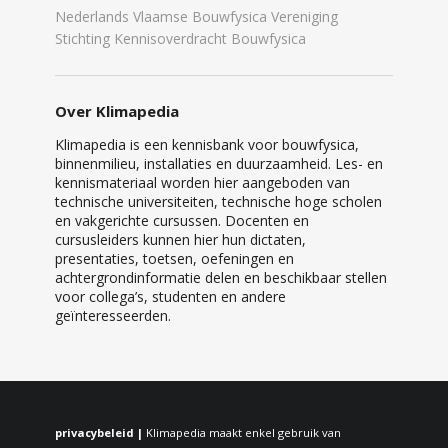
Nederlands Vlaamse Bouwfysica Vereniging
Stichting Kennisoverdracht Bouwfysica
Over Klimapedia
Klimapedia is een kennisbank voor bouwfysica,
binnenmilieu, installaties en duurzaamheid. Les- en
kennismateriaal worden hier aangeboden van
technische universiteiten, technische hoge scholen
en vakgerichte cursussen. Docenten en
cursusleiders kunnen hier hun dictaten,
presentaties, toetsen, oefeningen en
achtergrondinformatie delen en beschikbaar stellen
voor collega’s, studenten en andere
geïnteresseerden.
privacybeleid |
Klimapedia maakt enkel gebruik van