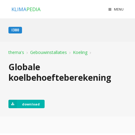
KLIMA
PEDIA
MENU
I380
thema's
Gebouwinstallaties
Koeling
Globale
koelbehoefteberekening
download