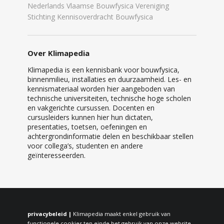
Nederlands Vlaamse Bouwfysica Vereniging
Stichting Kennisoverdracht Bouwfysica
Over Klimapedia
Klimapedia is een kennisbank voor bouwfysica,
binnenmilieu, installaties en duurzaamheid. Les- en
kennismateriaal worden hier aangeboden van
technische universiteiten, technische hoge scholen
en vakgerichte cursussen. Docenten en
cursusleiders kunnen hier hun dictaten,
presentaties, toetsen, oefeningen en
achtergrondinformatie delen en beschikbaar stellen
voor collega’s, studenten en andere
geïnteresseerden.
privacybeleid |
Klimapedia maakt enkel gebruik van
functionele cookies ten einde het gebruik van onze website