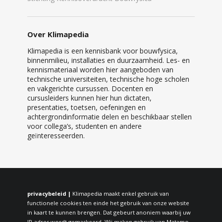
Over Klimapedia
Klimapedia is een kennisbank voor bouwfysica,
binnenmilieu, installaties en duurzaamheid. Les- en
kennismateriaal worden hier aangeboden van
technische universiteiten, technische hoge scholen
en vakgerichte cursussen. Docenten en
cursusleiders kunnen hier hun dictaten,
presentaties, toetsen, oefeningen en
achtergrondinformatie delen en beschikbaar stellen
voor collega’s, studenten en andere
geïnteresseerden.
privacybeleid |
Klimapedia maakt enkel gebruik van
functionele cookies ten einde het gebruik van onze website
in kaart te kunnen brengen. Dat gebeurt anoniem waarbij uw
IP-adres wordt gemaskeerd. Wij maken gebruik van Matamo