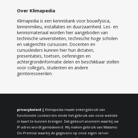
Over Klimapedia
Klimapedia is een kennisbank voor bouwfysica,
binnenmilieu, installaties en duurzaamheid. Les- en
kennismateriaal worden hier aangeboden van
technische universiteiten, technische hoge scholen
en vakgerichte cursussen. Docenten en
cursusleiders kunnen hier hun dictaten,
presentaties, toetsen, oefeningen en
achtergrondinformatie delen en beschikbaar stellen
voor collega’s, studenten en andere
geïnteresseerden.
privacybeleid |
Klimapedia maakt enkel gebruik van
functionele cookies ten einde het gebruik van onze website
in kaart te kunnen brengen. Dat gebeurt anoniem waarbij uw
IP-adres wordt gemaskeerd. Wij maken gebruik van Matamo
On-Premise waarbij de gegevens op onze eigen server