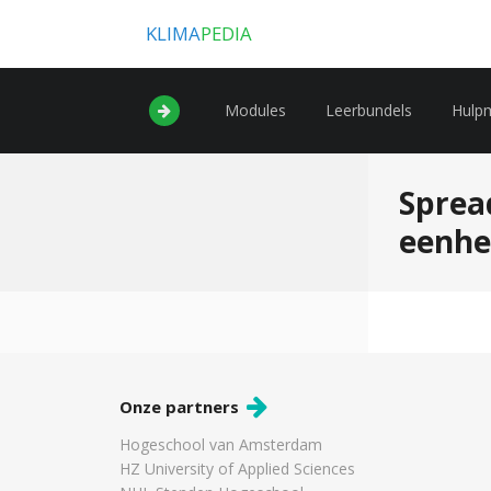
KLIMA
PEDIA
Modules
Leerbundels
Hulp
Sprea
eenh
Onze partners
Hogeschool van Amsterdam
HZ University of Applied Sciences