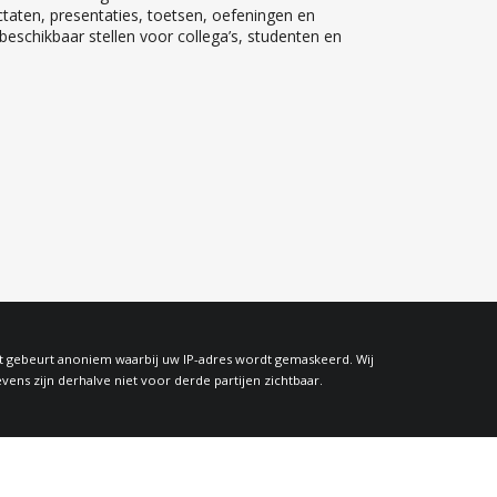
ctaten, presentaties, toetsen, oefeningen en
eschikbaar stellen voor collega’s, studenten en
at gebeurt anoniem waarbij uw IP-adres wordt gemaskeerd. Wij
s zijn derhalve niet voor derde partijen zichtbaar.