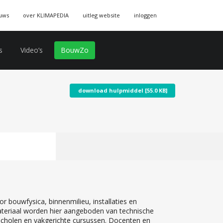
uws
over KLIMAPEDIA
uitleg website
inloggen
s
Video’s
BouwZo
download hulpmiddel [55.0 KB]
r bouwfysica, binnenmilieu, installaties en
teriaal worden hier aangeboden van technische
 scholen en vakgerichte cursussen. Docenten en