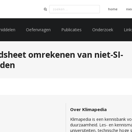
home
nie
middelen
Oefenvragen
Publicaties
Onderzoek
Link
dsheet omrekenen van niet-SI-
eden
Over Klimapedia
Klimapedia is een kennisbank voo
duurzaamheid. Les- en kennisma
universiteiten, technische hoge