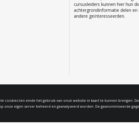
cursusleiders kunnen hier hun di
achtergrondinformatie delen en b
andere geïnteresseerden.
le cookies ten einde het gebruik van onze website in kaart te kunnen brengen. D
 onze eigen server beheerd en geanalyseerd worden. De geanonimiseerde gegeven