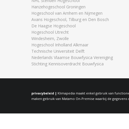
NHL Stenden Hogeschool
Hanzehogeschool Groningen
Hogeschool van Arnhem en Nijmegen
Avans Hogeschool, Tilburg en Den Bosch
De Haagse Hogeschool
Hogeschool Utrecht
Windesheim, Zwolle
Hogeschool Inholland Alkmaar
Technische Universiteit Delft
Nederlands Vlaamse Bouwfysica Vereniging
Stichting Kennisoverdracht Bouwfysica
privacybeleid |
Klimapedia maakt enkel gebruik van functione
maken gebruik van Matamo On-Premise waarbij de gegevens op