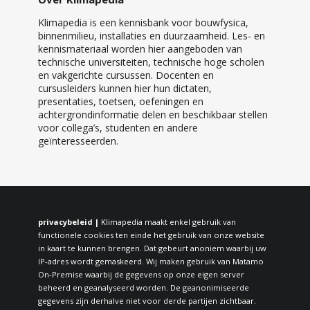
Klimapedia is een kennisbank voor bouwfysica,
binnenmilieu, installaties en duurzaamheid. Les- en
kennismateriaal worden hier aangeboden van
technische universiteiten, technische hoge scholen
en vakgerichte cursussen. Docenten en
cursusleiders kunnen hier hun dictaten,
presentaties, toetsen, oefeningen en
achtergrondinformatie delen en beschikbaar stellen
voor collega’s, studenten en andere
geïnteresseerden.
privacybeleid |
Klimapedia maakt enkel gebruik van
functionele cookies ten einde het gebruik van onze website
in kaart te kunnen brengen. Dat gebeurt anoniem waarbij uw
IP-adres wordt gemaskeerd. Wij maken gebruik van Matamo
On-Premise waarbij de gegevens op onze eigen server
beheerd en geanalyseerd worden. De geanonimiseerde
gegevens zijn derhalve niet voor derde partijen zichtbaar.