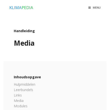
KLIMA
PEDIA
MENU
Handleiding
Media
Inhoudsopgave
Hulpmiddelen
Leerbundels
Links
Media
Modules