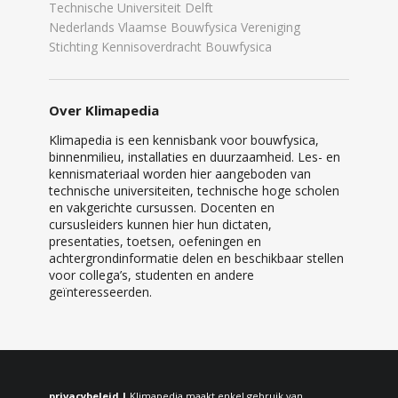
Technische Universiteit Delft
Nederlands Vlaamse Bouwfysica Vereniging
Stichting Kennisoverdracht Bouwfysica
Over Klimapedia
Klimapedia is een kennisbank voor bouwfysica,
binnenmilieu, installaties en duurzaamheid. Les- en
kennismateriaal worden hier aangeboden van
technische universiteiten, technische hoge scholen
en vakgerichte cursussen. Docenten en
cursusleiders kunnen hier hun dictaten,
presentaties, toetsen, oefeningen en
achtergrondinformatie delen en beschikbaar stellen
voor collega’s, studenten en andere
geïnteresseerden.
privacybeleid |
Klimapedia maakt enkel gebruik van