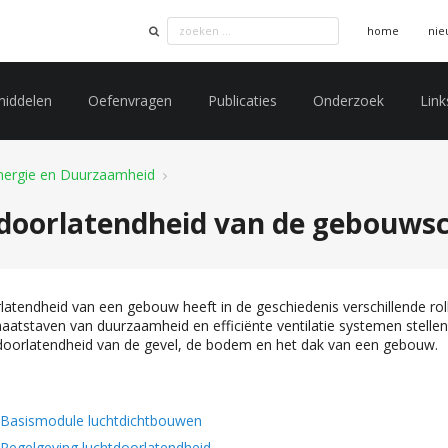
home
nie
middelen
Oefenvragen
Publicaties
Onderzoek
Link
nergie en Duurzaamheid
doorlatendheid van de gebouwsc
latendheid van een gebouw heeft in de geschiedenis verschillende rol
aatstaven van duurzaamheid en efficiënte ventilatie systemen stelle
doorlatendheid van de gevel, de bodem en het dak van een gebouw.
Basismodule luchtdichtbouwen
Regelgeving luchtdoorlatendheid