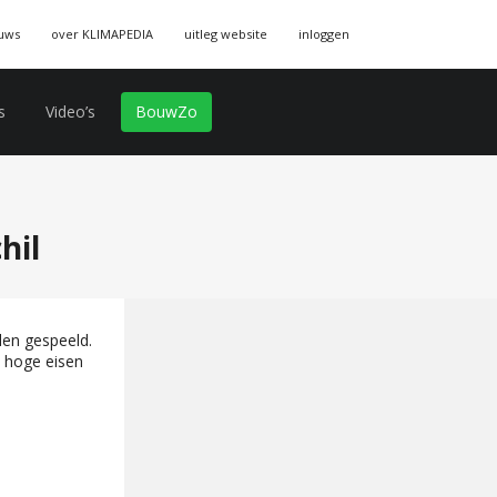
uws
over KLIMAPEDIA
uitleg website
inloggen
s
Video’s
BouwZo
hil
len gespeeld.
n hoge eisen