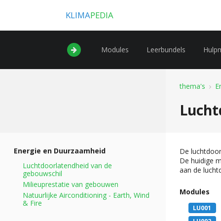
KLIMA
PEDIA
Modules
Leerbundels
Hulp
thema's
E
Lucht
Energie en Duurzaamheid
De luchtdoor
De huidige m
Luchtdoorlatendheid van de
aan de lucht
gebouwschil
Milieuprestatie van gebouwen
Modules
Natuurlijke Airconditioning - Earth, Wind
& Fire
LU001