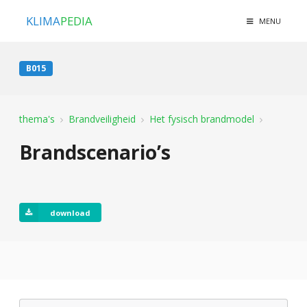
KLIMA
PEDIA
MENU
B015
thema's
Brandveiligheid
Het fysisch brandmodel
Brandscenario’s
download