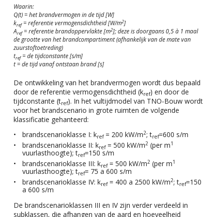
Waarin:
Q(t) = het brandvermogen in de tijd [W]
2
k
= referentie vermogensdichtheid [W/m
]
ref
2
A
= referentie brandoppervlakte [m
]; deze is doorgaans 0,5 à 1 maal
ref
de grootte van het brandcompartiment (afhankelijk van de mate van
zuurstoftoetreding)
t
= de tijdconstante [s/m]
ref
t = de tijd vanaf ontstaan brand [s]
De ontwikkeling van het brandvermogen wordt dus bepaald
door de referentie vermogensdichtheid (k
) en door de
ref
tijdconstante (t
). In het vultijdmodel van TNO-Bouw wordt
ref
voor het brandscenario in grote ruimten de volgende
klassificatie gehanteerd:
2
brandscenarioklasse I: k
= 200 kW/m
; t
=600 s/m
ref
ref
2
1
brandscenarioklasse II: k
= 500 kW/m
(per m
ref
vuurlasthoogte); t
=150 s/m
ref
2
1
brandscenarioklasse III: k
= 500 kW/m
(per m
ref
vuurlasthoogte); t
= 75 a 600 s/m
ref
2
brandscenarioklasse IV: k
= 400 a 2500 kW/m
; t
=150
ref
ref
a 600 s/m
De brandscenarioklassen III en IV zijn verder verdeeld in
subklassen, die afhangen van de aard en hoeveelheid