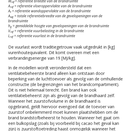
W
= referentie breedte van de brandruimte
ref
A
= referentie vloeroppervlakte van de brandruimte
ref
A
= referentie wandoppervlakte van de brandruimte
t
A
= totale referentiebreedte van de gevelopeningen van de
wg
brandruimte
h
= gemiddelde hoogte van gevelopeningen van de brandruimte
g
V
= referentie vuurbelasting in de brandruimte
ref
L
= referentie vuurlast in de brandruimte
ref
De vuurlast wordt traditiegetrouw vaak uitgedrukt in [kg]
vurenhoutequivalent. Dit komt overeen met een
verbrandingsenergie van 19 [MJ/kg].
In de modellen wordt verondersteld dat een
ventilatiebeheerste brand alleen kan ontstaan door
beperking van de luchttoevoer als gevolg van de omhullende
constructie (de begrenzingen van het brandcompartiment).
Dit is niet helemaal terecht. Een brand kan ook
ventilatiebeheerst zijn als gevolg van de brandhaard zelf.
Wanneer het zuurstofvolume in de brandhaard is
opgebrand, geldt hiervoor evengoed dat de toevoer van
zuurstof onbelemmerd moet kunnen plaatshebben om de
brand brandstofbeheerst te houden. Wanneer het gaat om
een bulkopslag (zoals bij voorbeeld bij cacao het geval kan
zijn) is zuurstoftoetreding haast onmogelijk wanneer het