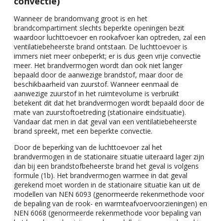
convectie)
Wanneer de brandomvang groot is en het
brandcompartiment slechts beperkte openingen bezit
waardoor luchttoevoer en rookafvoer kan optreden, zal een
ventilatiebeheerste brand ontstaan. De luchttoevoer is
immers niet meer onbeperkt; er is dus geen vrije convectie
meer. Het brandvermogen wordt dan ook niet langer
bepaald door de aanwezige brandstof, maar door de
beschikbaarheid van zuurstof. Wanneer eenmaal de
aanwezige zuurstof in het ruimtevolume is verbruikt
betekent dit dat het brandvermogen wordt bepaald door de
mate van zuurstoftoetreding (stationaire eindsituatie).
Vandaar dat men in dat geval van een ventilatiebeheerste
brand spreekt, met een beperkte convectie.
Door de beperking van de luchttoevoer zal het
brandvermogen in de stationaire situatie uiteraard lager zijn
dan bij een brandstofbeheerste brand het geval is volgens
formule (1b). Het brandvermogen warmee in dat geval
gerekend moet worden in de stationaire situatie kan uit de
modellen van NEN 6093 (genormeerde rekenmethode voor
de bepaling van de rook- en warmteafvoervoorzieningen) en
NEN 6068 (genormeerde rekenmethode voor bepaling van