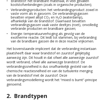
Brandstof: het brandbare materiaal, in veel gevallen
koolstofverbindingen (zoals in organische producten);
Verbrandingsproducten: het verbrandingsproduct zowel in
vaste vorm als in gasvorm. De verbrandingsgassen
bevatten vrijwel altijd CO
en H
O (waterdamp),
2
2
afhankelijk van de brandstof. Daarnaast bevatten
verbrandingsgassen vaak vaste deeltjes (roet), onvolledig
verbrande producten en brandbare gassen;
Energie: temperatuurverhoging als gevolg van de
exotherme reactie. Dit leidt tot vlammen, bij verbranding
van de brandbare gassen die in deze reactie vrijkomen.
Het bovenstaande impliceert dat de verbranding instantaan
plaatsheeft daar waar brandstof en zuurstof gelijktijdig
aanwezig zijn. Dit houdt in dat ofwel alle aanwezige zuurstof
wordt verbrand, ofwel alle aanwezige brandstof. De
verbrandingssnelheid is dus onafhankelijk gesteld van de
chemische reactiesnelheid en van de turbulente menging
van de brandstof met de zuurstof. Deze
verbrandingsmodellering wordt het “mixed is burnt”-principe
genoemd.
Brandtypen