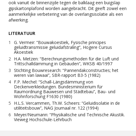
ook vanuit de binnenzijde tegen de balklaag een buigslap
gipskartonplafond worden aangebracht. Dit geeft zowel een
aanmerkelijke verbetering van de overlangsisolatie als een
afwerking.
LITERATUUR
G. Vermeir: “Bouwakoestiek, Fysische principes
geluidtransmissie geluidafstraling”, Hogere Cursus
Akoestiek
H.A. Metzen: “Berechnungsmethoden für die Luft und
Trittschalldämmung in Gebäuden”, WKSB 40/1997
Stichting Bouwresearch: “Pannendakconstructies; het
weren van lawaai”, SBR-rapport B3-5 (1982)
F.P. Mechel: “Schall-Längsdämmung von
Deckenverkleidungen. Bundesministerium für
Raumordnung Bauwesen und Städtebau”, Bau- und
Wohnforschung F1630 (1980)
H.L.S. Vercammen, Th.W. Scheers: “Geluidisolatie in de
utiliteitsbouw”, NAG Journaal nr. 122 (1994)
Meyer/Neumann: “Physikalische und Technische Akustik.
Vieweg Hochschule-Lehrbuch