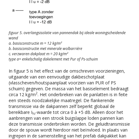
figuur 5. overlangsisolatie van pannendak bij ideale woningscheidende
wand
a. basisconstructie m = 12 kg/m²
b. basisconstructie met minerale wolbarrière
c. verzwaren dakplaat m = 20 kg/m²
type a= enkelschalig dakelement met Pur of Ps-schuim
In figuur 5 is het effect van de omschreven voorzieningen,
uitgaande van een eenvoudige dakbeschotplaat
(vlasscheven/houtspaanplaat voorzien van PUR of PS
schuim) gegeven. De massa van het basiselement bedraagt
2
circa 12 kg/m
. Het onderbreken van de panlatten is in feite
een steeds noodzakelijke maatregel. De flankerende
transmissie via de dakpannen zelf beperkt globaal de
bereikbare I
-waarde tot circa 0 à +5 dB. Alleen door het
lu
aanbrengen van een strook buigslappe loden pannen kan
deze transmissie onderbroken worden. De geluidtransmissie
door de spouw wordt hierdoor niet beïnvloed. In plaats van
ingrepen in de samenstelling van het prefab dakpakket kan