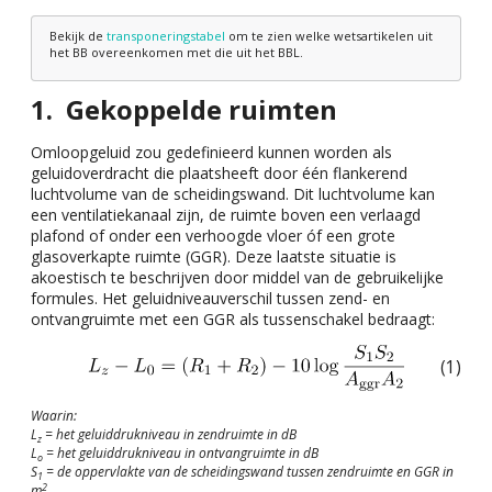
Bekijk de
transponeringstabel
om te zien welke wetsartikelen uit
het BB overeenkomen met die uit het BBL.
Gekoppelde ruimten
Omloopgeluid zou gedefinieerd kunnen worden als
geluidoverdracht die plaatsheeft door één flankerend
luchtvolume van de scheidingswand. Dit luchtvolume kan
een ventilatiekanaal zijn, de ruimte boven een verlaagd
plafond of onder een verhoogde vloer óf een grote
glasoverkapte ruimte (GGR). Deze laatste situatie is
akoestisch te beschrijven door middel van de gebruikelijke
formules. Het geluidniveauverschil tussen zend- en
ontvangruimte met een GGR als tussenschakel bedraagt:
(1)
Waarin:
L
= het geluiddrukniveau in zendruimte in dB
z
L
= het geluiddrukniveau in ontvangruimte in dB
o
S
= de oppervlakte van de scheidingswand tussen zendruimte en GGR in
1
2
m