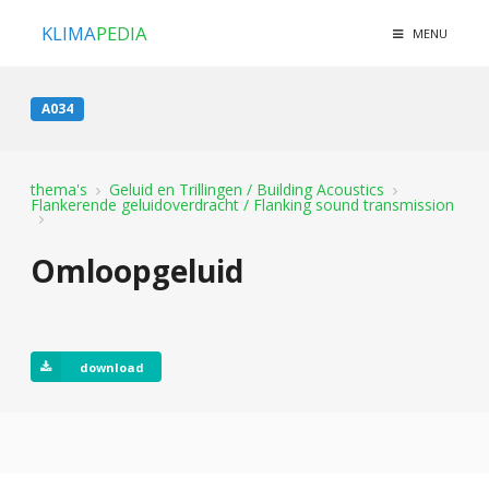
KLIMA
PEDIA
MENU
A034
thema's
Geluid en Trillingen / Building Acoustics
Flankerende geluidoverdracht / Flanking sound transmission
Omloopgeluid
download