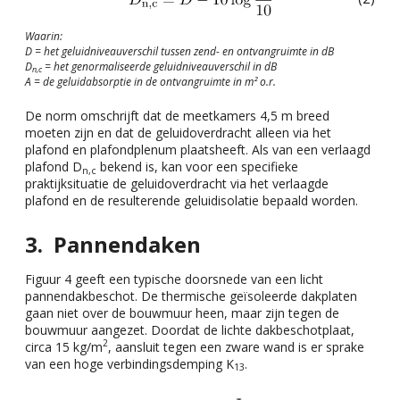
Waarin:
D = het geluidniveauverschil tussen zend- en ontvangruimte in dB
D
= het genormaliseerde geluidniveauverschil in dB
n,c
A = de geluidabsorptie in de ontvangruimte in m² o.r.
De norm omschrijft dat de meetkamers 4,5 m breed
moeten zijn en dat de geluidoverdracht alleen via het
plafond en plafondplenum plaatsheeft. Als van een verlaagd
plafond D
bekend is, kan voor een specifieke
n,c
praktijksituatie de geluidoverdracht via het verlaagde
plafond en de resulterende geluidisolatie bepaald worden.
Pannendaken
Figuur 4 geeft een typische doorsnede van een licht
pannendakbeschot. De thermische geïsoleerde dakplaten
gaan niet over de bouwmuur heen, maar zijn tegen de
bouwmuur aangezet. Doordat de lichte dakbeschotplaat,
2
circa 15 kg/m
, aansluit tegen een zware wand is er sprake
van een hoge verbindingsdemping K
.
13