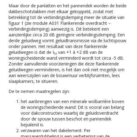
Maar door de panlatten en het pannendek worden de beide
dakbeschotvlakken met elkaar gekoppeld, zodat met
betrekking tot de verbindingsdemping meer de situatie van
figuur 1 (zie module A031 Flankerende overdracht –
verbindingsdemping) aanwezig is. Dit betekent een
aanzienlijke circa 20 dB geringere verbindingsdemping. Een
derde geluidweg vormt geluidtransmissie via de luchtspouw
onder pannen. Het resultaat van deze flankerende
geluidwegen is dat de I
van +1 à +2 dB van de
lu
woningscheidende wand verminderd wordt tot circa -5 dB.
Zonder aanvullende voorzieningen die deze flankerende
geluidwegen verminderen, is het dan ook niet mogelijk om
aan weerszijden van de bouwmuur verblijfsruimten, lees
slaapkamers, te situeren.
De te nemen maatregelen zijn:
het aanbrengen van een minerale wolbarrière boven
de woningscheidende wand: Dit is vooral van belang
voor dakconstructies waarbij de geluidoverdracht
door de spouw tussen beschot en pannendek
bepalend is.
verzwaren van het dakelement: Per
massaverdubbeling is een verbetering van de