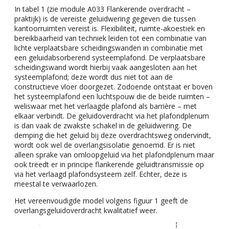
In tabel 1 (zie module A033 Flankerende overdracht –
praktijk) is de vereiste geluidwering gegeven die tussen
kantoorruimten vereist is. Flexibiliteit, ruimte-akoestiek en
bereikbaarheid van techniek leiden tot een combinatie van
lichte verplaatsbare scheidingswanden in combinatie met
een geluidabsorberend systeemplafond. De verplaatsbare
scheidingswand wordt hierbij vaak aangesloten aan het
systeemplafond; deze wordt dus niet tot aan de
constructieve vloer doorgezet. Zodoende ontstaat er boven
het systeemplafond een luchtspouw die de beide ruimten –
weliswaar met het verlaagde plafond als barrière – met
elkaar verbindt. De geluidoverdracht via het plafondplenum
is dan vaak de zwakste schakel in de geluidwering. De
demping die het geluid bij deze overdrachtsweg ondervindt,
wordt ook wel de overlangsisolatie genoemd. Er is niet
alleen sprake van omloopgeluid via het plafondplenum maar
ook treedt er in principe flankerende geluidtransmissie op
via het verlaagd plafondsysteem zelf. Echter, deze is
meestal te verwaarlozen.
Het vereenvoudigde model volgens figuur 1 geeft de
overlangsgeluidoverdracht kwalitatief weer.