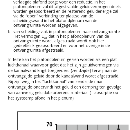
verlaagde plafond zorgt voor een reductie. In het
plafondplenum zal dit afgestraalde geluidvermogen deels
worden geabsorbeerd en de resterend geluidenergie zal
via de “open” verbinding ter plaatse van de
scheidingswand in het plafondplenum van de
ontvangruimte worden afgegeven.
van scheidingsvlak in plafondplenum naar ontvangruimte
Het vermogen L
dat in het plafondplenum van de
ws
ontvangruimte wordt afgestraald wordt ook hier
gedeeltelijk geabsorbeerd en voor het overige in de
ontvangruimte afgestraald.
In feite kan het plafondplenum gezien worden als een plat
luchtkanaal waarvoor geldt dat het zijn geluidvermogen via
de kanaalwand krijgt toegevoerd (zendzijde) terwijl aan de
ontvangzijde geluid door de kanaalwand wordt afgestraald.
Bij zijn weg in het “luchtkanaal” van zendzijde naar
ontvangzijde ondervindt het geluid een demping ten gevolge
van aanwezig geluidabsorberend materiaal (= absorptie op
het systeemplafond in het plenum).