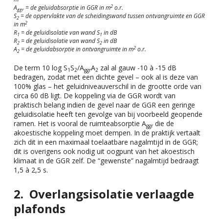
2
A
= de geluidabsorptie in GGR in m
o.r.
ggr
S
= de oppervlakte van de scheidingswand tussen ontvangruimte en GGR
2
2
in m
R
= de geluidisolatie van wand S
in dB
1
1
R
= de geluidisolatie van wand S
in dB
2
2
2
A
= de geluidabsorptie in ontvangruimte in m
o.r.
2
De term 10 log S
S
/A
A
zal al gauw -10 à -15 dB
1
2
ggr
2
bedragen, zodat met een dichte gevel – ook al is deze van
100% glas – het geluidniveauverschil in de grootte orde van
circa 60 dB ligt. De koppeling via de GGR wordt van
praktisch belang indien de gevel naar de GGR een geringe
geluidisolatie heeft ten gevolge van bij voorbeeld geopende
ramen. Het is vooral de ruimteabsorptie A
die de
ggr
akoestische koppeling moet dempen. In de praktijk vertaalt
zich dit in een maximaal toelaatbare nagalmtijd in de GGR;
dit is overigens ook nodig uit oogpunt van het akoestisch
klimaat in de GGR zelf. De “gewenste” nagalmtijd bedraagt
1,5 à 2,5 s.
Overlangsisolatie verlaagde
plafonds