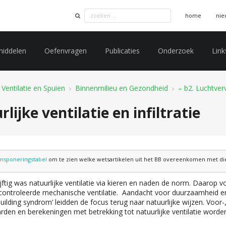
home
nie
middelen
Oefenvragen
Publicaties
Onderzoek
Link
. Ventilatie en Spuien
Binnenmilieu en Gezondheid
– b2. Luchtver
lijke ventilatie en infiltratie
ansponeringstabel
om te zien welke wetsartikelen uit het BB overeenkomen met die 
ijftig was natuurlijke ventilatie via kieren en naden de norm. Daarop 
controleerde mechanische ventilatie. Aandacht voor duurzaamheid 
 building syndrom’ leidden de focus terug naar natuurlijke wijzen. Voor-
den en berekeningen met betrekking tot natuurlijke ventilatie worden