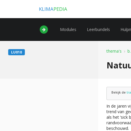
KLIMA
PEDIA
Modules
Leerbundels
Hulp
thema's
b
LU010
Natuur
Bekijk de
tr
In de jaren v
trend van ge
als het ‘sick
randvoorwaar
beschouwd.