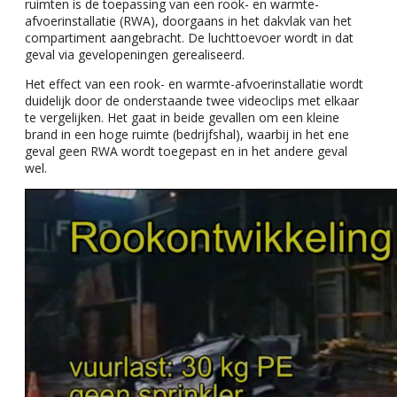
ruimten is de toepassing van een rook- en warmte-
afvoerinstallatie (RWA), doorgaans in het dakvlak van het
compartiment aangebracht. De luchttoevoer wordt in dat
geval via gevelopeningen gerealiseerd.
Het effect van een rook- en warmte-afvoerinstallatie wordt
duidelijk door de onderstaande twee videoclips met elkaar
te vergelijken. Het gaat in beide gevallen om een kleine
brand in een hoge ruimte (bedrijfshal), waarbij in het ene
geval geen RWA wordt toegepast en in het andere geval
wel.