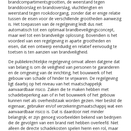
brandcompartimentsgrootten, de weerstand tegen
branddoorslag en brandoverslag, vluchtlengten en
weerstand tegen rookdoorgang, zonder dat er enige relatie
tussen de eisen voor de verschillende grootheden aanwezig
is. Het toepassen van de regelgeving leidt dus niet
automatisch tot een optimaal brandbeveiligingsconcept,
maar wel tot een brandveilige oplossing. Bovendien is het
voordeel van een regelgeving in aparte grootheden en
eisen, dat een ontwerp eenduidig en relatief eenvoudig te
toetsen is ten aanzien van brandveiligheid.
De publiekrechtelijke regelgeving omvat alleen datgene dat
van belang is om de veiligheid van personen te garanderen
en de omgeving van de inrichting, het bouwwerk of het
gebouw van schade of hinder te vrijwaren. De regelgeving
ligt daarbij op het niveau van het maatschappelijk
aanvaardbaar risico. Zaken die te maken hebben met
schadebeperking aan of in het bouwwerk of het gebouw
kunnen niet als overheidstaak worden gezien. Hier beslist de
eigenaar, gebruiker en/of verzekeringsmaatschappij wat een
aanvaardbaar risico is. Dat is daardoor niet minder
belangrijk; er zijn genoeg voorbeelden bekend van bedrijven
die de gevolgen van een brand niet hebben overleefd. Niet
alleen de directe schadekosten spelen hierin een rol, maar