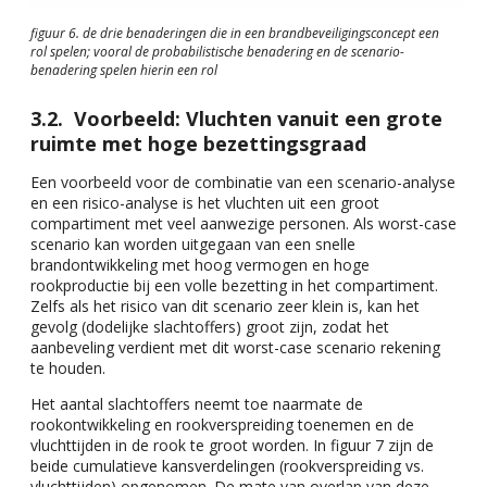
figuur 6. de drie benaderingen die in een brandbeveiligingsconcept een
rol spelen; vooral de probabilistische benadering en de scenario-
benadering spelen hierin een rol
Voorbeeld: Vluchten vanuit een grote
ruimte met hoge bezettingsgraad
Een voorbeeld voor de combinatie van een scenario-analyse
en een risico-analyse is het vluchten uit een groot
compartiment met veel aanwezige personen. Als worst-case
scenario kan worden uitgegaan van een snelle
brandontwikkeling met hoog vermogen en hoge
rookproductie bij een volle bezetting in het compartiment.
Zelfs als het risico van dit scenario zeer klein is, kan het
gevolg (dodelijke slachtoffers) groot zijn, zodat het
aanbeveling verdient met dit worst-case scenario rekening
te houden.
Het aantal slachtoffers neemt toe naarmate de
rookontwikkeling en rookverspreiding toenemen en de
vluchttijden in de rook te groot worden. In figuur 7 zijn de
beide cumulatieve kansverdelingen (rookverspreiding vs.
vluchttijden) opgenomen. De mate van overlap van deze