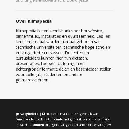
Stichting Kennisoverdracht Bouwfysica
Over Klimapedia
Klimapedia is een kennisbank voor bouwfysica,
binnenmilieu, installaties en duurzaamheid. Les- en
kennismateriaal worden hier aangeboden van
technische universiteiten, technische hoge scholen
en vakgerichte cursussen. Docenten en
cursusleiders kunnen hier hun dictaten,
presentaties, toetsen, oefeningen en
achtergrondinformatie delen en beschikbaar stellen
voor collega’s, studenten en andere
geïnteresseerden.
privacybeleid |
Klimapedia maakt enkel gebruik van
functionele cookies ten einde het gebruik van onze website
in kaart te kunnen brengen. Dat gebeurt anoniem waarbij uw