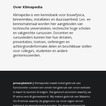
Over Klimapedia
Klimapedia is een kennisbank voor bouwfysica,
binnenmilieu, installaties en duurzaamheid. Les- en
kennismateriaal worden hier aangeboden van
technische universiteiten, technische hoge scholen
en vakgerichte cursussen. Docenten en
cursusleiders kunnen hier hun dictaten,
presentaties, toetsen, oefeningen en
achtergrondinformatie delen en beschikbaar stellen
voor collega’s, studenten en andere
geïnteresseerden.
privacybeleid |
Klimapedia maakt enkel gebruik van
functionele cookies ten einde het gebruik van onze website
in kaart te kunnen brengen. Dat gebeurt anoniem waarbij uw
IP-adres wordt gemaskeerd. Wij maken gebruik van Matamo
On-Premise waarbij de gegevens op onze eigen server
beheerd en geanalyseerd worden. De geanonimiseerde