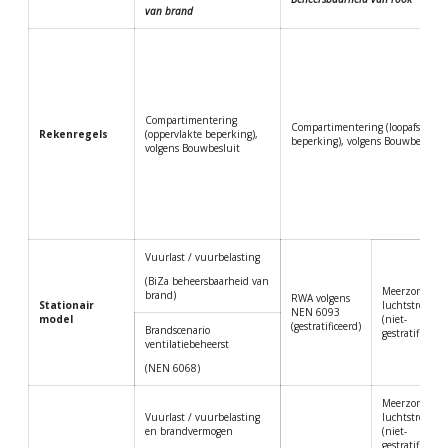
van brand
Compartimentering
Compartimentering (loopafstand
Rekenregels
(oppervlakte beperking),
beperking), volgens Bouwbesluit
volgens Bouwbesluit
Vuurlast / vuurbelasting
(BiZa beheersbaarheid van
Meerzone
brand)
RWA volgens
Stationair
luchtstroomm
NEN 6093
model
(niet-
(gestratificeerd)
Brandscenario
gestratificeerd
ventilatiebeheerst
(NEN 6068)
Meerzone
Vuurlast / vuurbelasting
luchtstroomm
en brandvermogen
(niet-
gestratificeerd