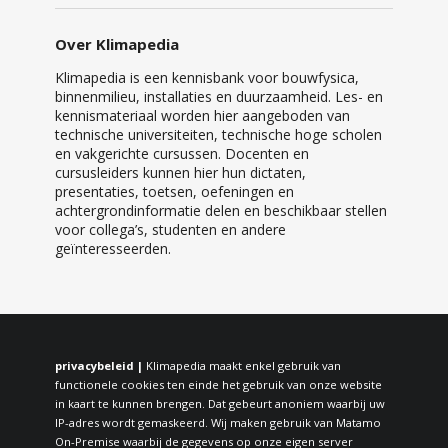
Over Klimapedia
Klimapedia is een kennisbank voor bouwfysica,
binnenmilieu, installaties en duurzaamheid. Les- en
kennismateriaal worden hier aangeboden van
technische universiteiten, technische hoge scholen
en vakgerichte cursussen. Docenten en
cursusleiders kunnen hier hun dictaten,
presentaties, toetsen, oefeningen en
achtergrondinformatie delen en beschikbaar stellen
voor collega’s, studenten en andere
geïnteresseerden.
privacybeleid |
Klimapedia maakt enkel gebruik van
functionele cookies ten einde het gebruik van onze website
in kaart te kunnen brengen. Dat gebeurt anoniem waarbij uw
IP-adres wordt gemaskeerd. Wij maken gebruik van Matamo
On-Premise waarbij de gegevens op onze eigen server