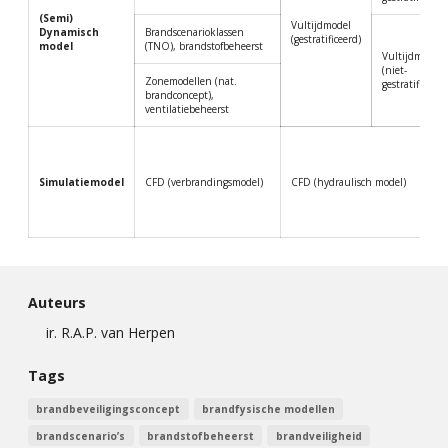
(Semi)
Vultijdmodel
Dynamisch
Brandscenarioklassen
(gestratificeerd)
model
(TNO), brandstofbeheerst
Vultijdmodel
(niet-
Zonemodellen (nat.
gestratificeerd
brandconcept),
ventilatiebeheerst
Simulatiemodel
CFD (verbrandingsmodel)
CFD (hydraulisch model)
Auteurs
ir. R.A.P. van Herpen
Tags
brandbeveiligingsconcept
brandfysische modellen
brandscenario’s
brandstofbeheerst
brandveiligheid