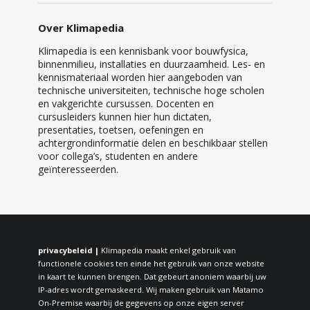
Over Klimapedia
Klimapedia is een kennisbank voor bouwfysica,
binnenmilieu, installaties en duurzaamheid. Les- en
kennismateriaal worden hier aangeboden van
technische universiteiten, technische hoge scholen
en vakgerichte cursussen. Docenten en
cursusleiders kunnen hier hun dictaten,
presentaties, toetsen, oefeningen en
achtergrondinformatie delen en beschikbaar stellen
voor collega’s, studenten en andere
geïnteresseerden.
privacybeleid |
Klimapedia maakt enkel gebruik van
functionele cookies ten einde het gebruik van onze website
in kaart te kunnen brengen. Dat gebeurt anoniem waarbij uw
IP-adres wordt gemaskeerd. Wij maken gebruik van Matamo
On-Premise waarbij de gegevens op onze eigen server