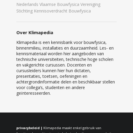
Nederlands Vlaamse Bouwfysica Vereniging
Stichting Kennisoverdracht Bouwfysica
Over Klimapedia
Klimapedia is een kennisbank voor bouwfysica,
binnenmilieu, installaties en duurzaamheid. Les- en
kennismateriaal worden hier aangeboden van
technische universiteiten, technische hoge scholen
en vakgerichte cursussen. Docenten en
cursusleiders kunnen hier hun dictaten,
presentaties, toetsen, oefeningen en
achtergrondinformatie delen en beschikbaar stellen
voor collega’s, studenten en andere
geïnteresseerden.
privacybeleid |
Klimapedia maakt enkel gebruik van