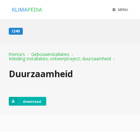
KLIMA
PEDIA
MENU
I240
thema's
Gebouwinstallaties
Inleiding installaties; ontwerptraject; duurzaamheid
Duurzaamheid
download