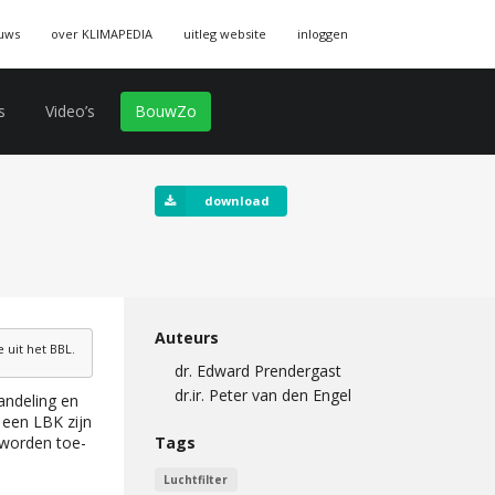
uws
over KLIMAPEDIA
uitleg website
inloggen
s
Video’s
BouwZo
download
Auteurs
uit het BBL.
dr. Edward Prendergast
dr.ir. Peter van den Engel
andeling en
 een LBK zijn
Tags
 worden toe-
Luchtfilter