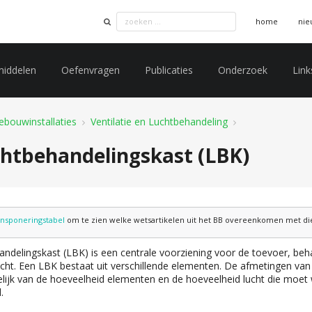
home
nie
middelen
Oefenvragen
Publicaties
Onderzoek
Link
ebouwinstallaties
Ventilatie en Luchtbehandeling
chtbehandelingskast (LBK)
ansponeringstabel
om te zien welke wetsartikelen uit het BB overeenkomen met die 
andelingskast (LBK) is een centrale voorziening voor de toevoer, beh
ucht. Een LBK bestaat uit verschillende elementen. De afmetingen van
elijk van de hoeveelheid elementen en de hoeveelheid lucht die moet
.