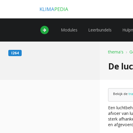
KLIMA
PEDIA
Modules
Leerbundels
Hulp
thema's
G
I264
De lu
Bekijk de
tr
Een luchtbeh
afvoer van l
sterk afhank
en afgevoerd