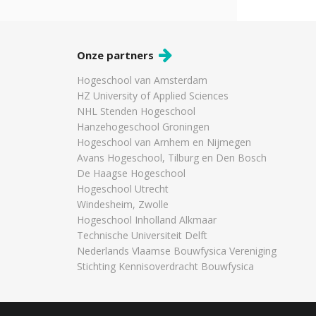
Onze partners
Hogeschool van Amsterdam
HZ University of Applied Sciences
NHL Stenden Hogeschool
Hanzehogeschool Groningen
Hogeschool van Arnhem en Nijmegen
Avans Hogeschool, Tilburg en Den Bosch
De Haagse Hogeschool
Hogeschool Utrecht
Windesheim, Zwolle
Hogeschool Inholland Alkmaar
Technische Universiteit Delft
Nederlands Vlaamse Bouwfysica Vereniging
Stichting Kennisoverdracht Bouwfysica