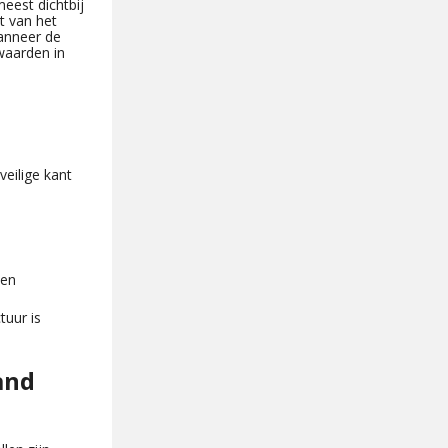
eest dichtbij
t van het
Wanneer de
waarden in
eilige kant
een
uur is
and