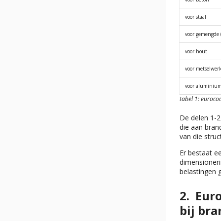
voor staal
voor gemengde (
voor hout
voor metselwer
voor aluminiu
tabel 1: euroco
De delen 1-2
die aan bran
van die stru
Er bestaat e
dimensioneri
belastingen
Euro
bij bra