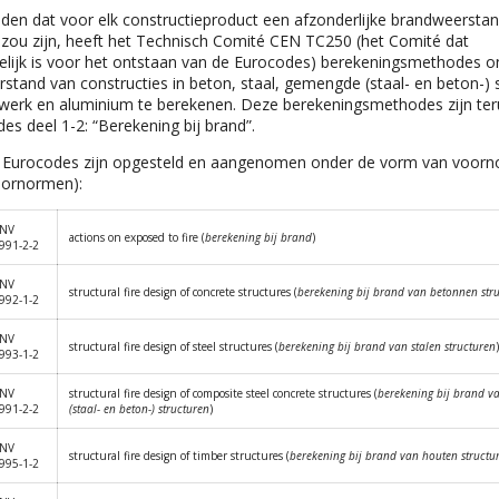
den dat voor elk constructieproduct een afzonderlijke brandweerstan
 zou zijn, heeft het Technisch Comité CEN TC250 (het Comité dat
lijk is voor het ontstaan van de Eurocodes) berekeningsmethodes 
stand van constructies in beton, staal, gemengde (staal- en beton-) 
werk en aluminium te berekenen. Deze berekeningsmethodes zijn ter
es deel 1-2: “Berekening bij brand”.
 Eurocodes zijn opgesteld en aangenomen onder de vorm van voor
oornormen):
NV
actions on exposed to fire (
berekening bij brand
)
991-2-2
NV
structural fire design of concrete structures (
berekening bij brand van betonnen str
992-1-2
NV
structural fire design of steel structures (
berekening bij brand van stalen structuren
)
993-1-2
NV
structural fire design of composite steel concrete structures (
berekening bij brand 
991-2-2
(staal- en beton-) structuren
)
NV
structural fire design of timber structures (
berekening bij brand van houten structu
995-1-2