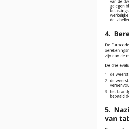
van de dw
gelegen bl
belasting
werkelijk
de tabell
Ber
De Eurocodes
berekeningsm
zijn dan de 
De drie eval
de weerst
de weerst
vereenvou
het brand
bepaald d
Naz
van ta