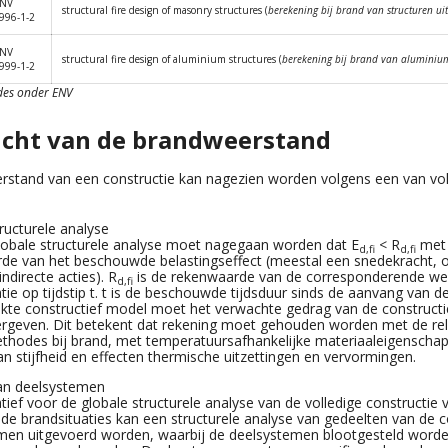
NV
structural fire design of masonry structures (
berekening bij brand van structuren ui
996-1-2
NV
structural fire design of aluminium structures (
berekening bij brand van aluminiu
999-1-2
odes onder ENV
icht van de brandweerstand
stand van een constructie kan nagezien worden volgens een van vo
ructurele analyse
lobale structurele analyse moet nagegaan worden dat E
< R
met
d,fi
d,fi
de van het beschouwde belastingseffect (meestal een snedekracht, op
 indirecte acties). R
is de rekenwaarde van de corresponderende wee
d,fi
tie op tijdstip t. t is de beschouwde tijdsduur sinds de aanvang van d
ikte constructief model moet het verwachte gedrag van de constructie
rgeven. Dit betekent dat rekening moet gehouden worden met de re
thodes bij brand, met temperatuursafhankelijke materiaaleigenscha
an stijfheid en effecten thermische uitzettingen en vervormingen.
an deelsystemen
atief voor de globale structurele analyse van de volledige constructie 
nde brandsituaties kan een structurele analyse van gedeelten van de c
men uitgevoerd worden, waarbij de deelsystemen blootgesteld word