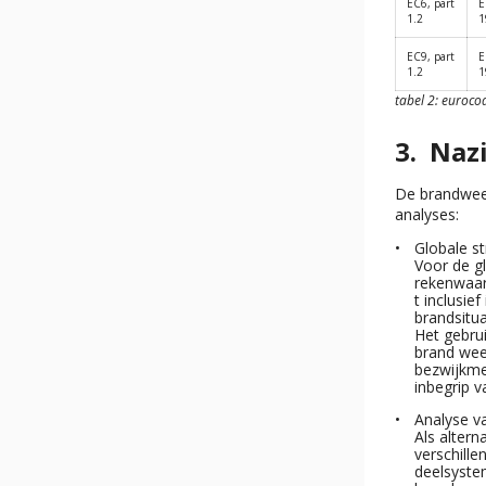
EC6, part
E
1.2
1
EC9, part
E
1.2
1
tabel 2: euroc
Naz
De brandweer
analyses:
Globale st
Voor de g
rekenwaar
t inclusief
brandsitua
Het gebru
brand wee
bezwijkme
inbegrip v
Analyse v
Als altern
verschille
deelsyste