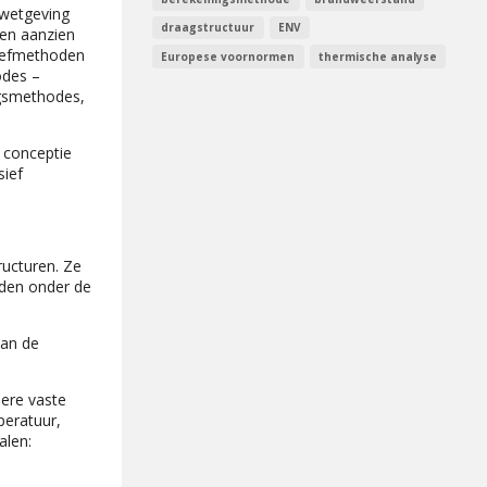
 wetgeving
draagstructuur
ENV
ten aanzien
roefmethoden
Europese voornormen
thermische analyse
odes –
ngsmethodes,
 conceptie
sief
ucturen. Ze
rden onder de
van de
dere vaste
peratuur,
alen: