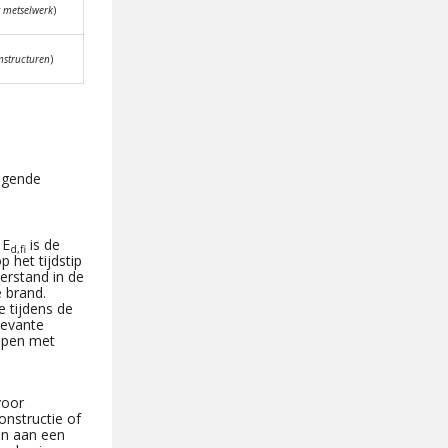
t metselwerk
)
mstructuren
)
lgende
 E
is de
d,fi
 het tijdstip
rstand in de
e brand.
 tijdens de
levante
ppen met
voor
onstructie of
en aan een