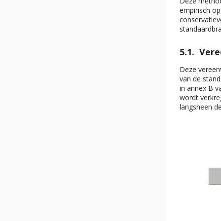
Deze methode
empirisch op
conservatie
standaardbr
Vere
Deze vereen
van de stan
in annex B 
wordt verkr
langsheen de