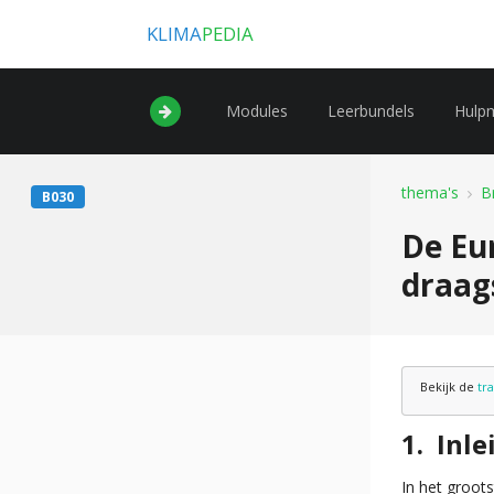
KLIMA
PEDIA
Modules
Leerbundels
Hulp
thema's
B
B030
De Eu
draag
Bekijk de
tr
Inle
In het groot