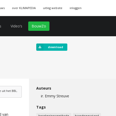
uws
over KLIMAPEDIA
uitleg website
inloggen
s
Video’s
BouwZo
download
Auteurs
uit het BBL.
ir. Emmy Streuve
Tags
d van
berekeningsmethode
brandweerstand