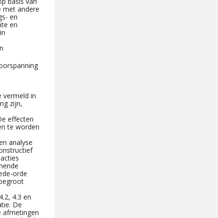
p basis van
ie met andere
gs- en
nte en
in
n
voorspanning
 vermeld in
g zijn,
De effecten
en te worden
en analyse
nstructief
acties
omende
ede-orde
begroot
.2, 4.3 en
tie. De
e afmetingen