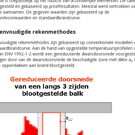
 is toepasselijk op het nazicht van afzonderlijke elementen. De tabel
gesteld en gebaseerd op proefresultaten. Meestal werd vertrokken v
ve aannamen. De gegeven waarden zijn gebaseerd op de
andvoorwaarden en standaardbrandcurve.
envoudigde rekenmethodes
voudigde rekenmethodes zijn gebaseerd op conventionele modellen 
daardbrandcurve. Aan de hand van opgestelde temperatuursprofiele
van ENV 1992-1-2 wordt een gereduceerde dwarsdoorsnede voorgeste
egen door van de dwarsdoorsnede de beschadigde zone met dikte a
w
z
 oppervlakken aan brand blootgesteld.