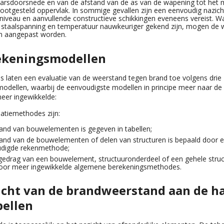
arsdoorsnede en van de afstand van de as van de wapening tot het m
ootgesteld oppervlak. In sommige gevallen zijn een eenvoudig nazich
sniveau en aanvullende constructieve schikkingen eveneens vereist. 
e staalspanning en temperatuur nauwkeuriger gekend zijn, mogen de 
en aangepast worden.
ekeningsmodellen
 laten een evaluatie van de weerstand tegen brand toe volgens drie
odellen, waarbij de eenvoudigste modellen in principe meer naar de v
meer ingewikkelde:
uatiemethodes zijn:
and van bouwelementen is gegeven in tabellen;
and van de bouwelementen of delen van structuren is bepaald door 
digde rekenmethode;
gedrag van een bouwelement, structuuronderdeel of een gehele struct
oor meer ingewikkelde algemene berekeningsmethodes.
icht van de brandweerstand aan de h
bellen