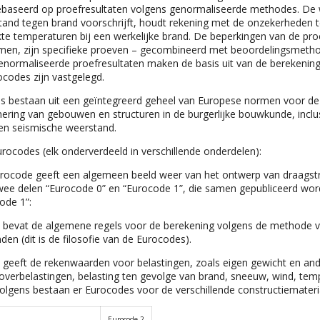
ebaseerd op proefresultaten volgens genormaliseerde methodes. De
tand tegen brand voorschrijft, houdt rekening met de onzekerheden 
kte temperaturen bij een werkelijke brand. De beperkingen van de p
men, zijn specifieke proeven – gecombineerd met beoordelingsmeth
genormaliseerde proefresultaten maken de basis uit van de berekeni
ocodes zijn vastgelegd.
 bestaan uit een geïntegreerd geheel van Europese normen voor de
ering van gebouwen en structuren in de burgerlijke bouwkunde, inclu
en seismische weerstand.
Eurocodes (elk onderverdeeld in verschillende onderdelen):
rocode geeft een algemeen beeld weer van het ontwerp van draagstr
twee delen “Eurocode 0” en “Eurocode 1”, die samen gepubliceerd wo
ode 1”:
 bevat de algemene regels voor de berekening volgens de methode 
en (dit is de filosofie van de Eurocodes).
 geeft de rekenwaarden voor belastingen, zoals eigen gewicht en an
 overbelastingen, belasting ten gevolge van brand, sneeuw, wind, tem
volgens bestaan er Eurocodes voor de verschillende constructiemateri
Eurocode 2