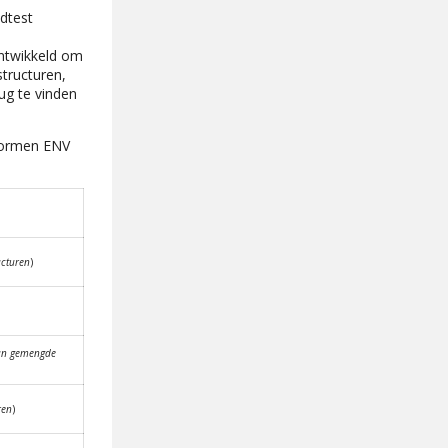
dtest
ontwikkeld om
structuren,
ug te vinden
normen ENV
ucturen
)
van gemengde
ren
)