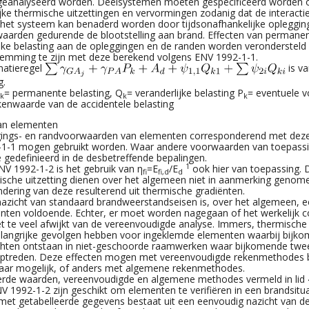
geanalyseerd worden. Deelsystemen moeten gespecificeerd worden o
jke thermische uitzettingen en vervormingen zodanig dat de interact
 het systeem kan benaderd worden door tijdsonafhankelijke opleggin
aarden gedurende de blootstelling aan brand. Effecten van permane
jke belasting aan de opleggingen en de randen worden verondersteld 
emming te zijn met deze berekend volgens ENV 1992-1-1.
atieregel
is va
g.
= permanente belasting, Q
= veranderlijke belasting P
= eventuele 
k
k
k
kenwaarde van de accidentele belasting
an elementen
ings- en randvoorwaarden van elementen corresponderend met deze
1-1 mogen gebruikt worden. Waar andere voorwaarden van toepassin
 gedefinieerd in de desbetreffende bepalingen.
1
NV 1992-1-2 is het gebruik van η
=E
/E
ook hier van toepassing. 
fi
fi,d
d
ische uitzetting dienen over het algemeen niet in aanmerking genom
dering van deze resulterend uit thermische gradiënten.
nazicht van standaard brandweerstandseisen is, over het algemeen, e
nten voldoende. Echter, er moet worden nagegaan of het werkelijk co
t te veel afwijkt van de vereenvoudigde analyse. Immers, thermische 
langrijke gevolgen hebben voor ingeklemde elementen waarbij bijk
hten ontstaan in niet-geschoorde raamwerken waar bijkomende twe
optreden. Deze effecten mogen met vereenvoudigde rekenmethodes 
ar mogelijk, of anders met algemene rekenmethodes.
erde waarden, vereenvoudigde en algemene methodes vermeld in lid 4
V 1992-1-2 zijn geschikt om elementen te verifiëren in een brandsitua
et getabelleerde gegevens bestaat uit een eenvoudig nazicht van d