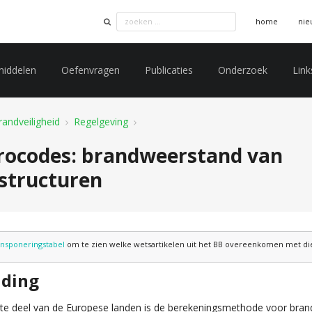
home
nie
middelen
Oefenvragen
Publicaties
Onderzoek
Link
randveiligheid
Regelgeving
rocodes: brandweerstand van
structuren
ansponeringstabel
om te zien welke wetsartikelen uit het BB overeenkomen met die 
iding
ste deel van de Europese landen is de berekeningsmethode voor bran