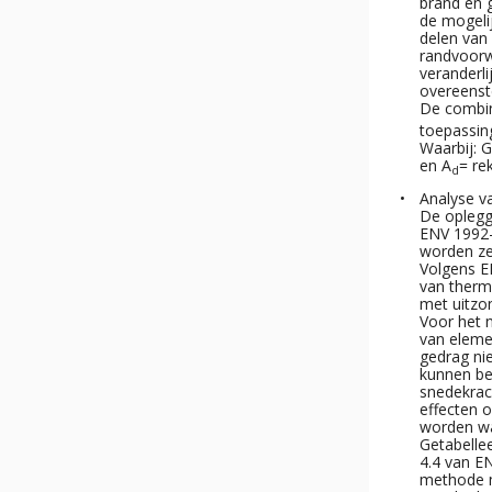
brand en 
de mogeli
delen van
randvoorw
veranderli
overeenst
De combin
toepassin
Waarbij: G
en A
= re
d
Analyse v
De oplegg
ENV 1992-
worden ze
Volgens E
van therm
met uitzon
Voor het 
van eleme
gedrag nie
kunnen be
snedekrac
effecten 
worden wa
Getabelle
4.4 van EN
methode m