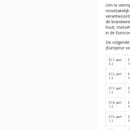
Om te vermij
noodzakelijk
verantwoorde
de brandweer
hout, metsel
in de Eurocod
De volgende
(Europese v
EC1, part
E
2.2
1
EC2, part
E
1.2
1
EC3, part
E
1.2
1
EC4, part
E
1.2
1
EC5, part
E
1.2
1