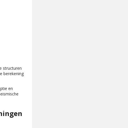
e structuren
de berekening
ptie en
seismische
eningen