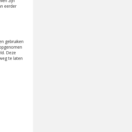
len zijn
an eerder
en gebruiken
n opgenomen
ld. Deze
eg te laten