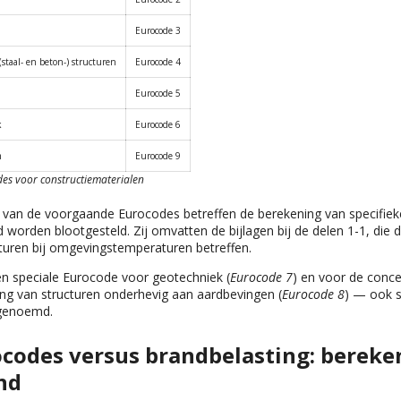
Eurocode 3
staal- en beton-) structuren
Eurocode 4
Eurocode 5
k
Eurocode 6
m
Eurocode 9
des voor constructiematerialen
 van de voorgaande Eurocodes betreffen de berekening van specifiek
d worden blootgesteld. Zij omvatten de bijlagen bij de delen 1-1, die 
cturen bij omgevingstemperaturen betreffen.
en speciale Eurocode voor geotechniek (
Eurocode 7
) en voor de conce
ng van structuren onderhevig aan aardbevingen (
Eurocode 8
) — ook 
 genoemd.
codes versus brandbelasting: berek
nd