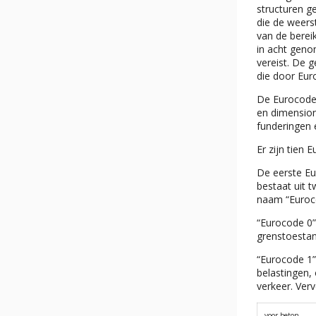
structuren g
die de weers
van de berei
in acht geno
vereist. De 
die door Eur
De Eurocodes
en dimension
funderingen 
Er zijn tien 
De eerste Eu
bestaat uit 
naam “Euroc
“Eurocode 0”
grenstoestand
“Eurocode 1”
belastingen,
verkeer. Ver
voor beton