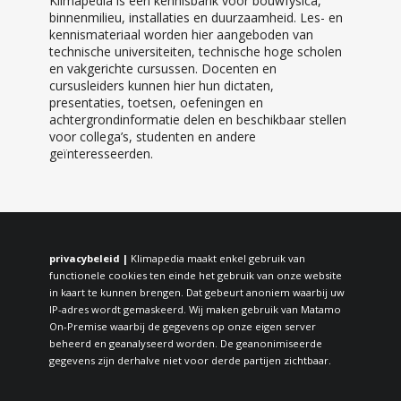
Klimapedia is een kennisbank voor bouwfysica,
binnenmilieu, installaties en duurzaamheid. Les- en
kennismateriaal worden hier aangeboden van
technische universiteiten, technische hoge scholen
en vakgerichte cursussen. Docenten en
cursusleiders kunnen hier hun dictaten,
presentaties, toetsen, oefeningen en
achtergrondinformatie delen en beschikbaar stellen
voor collega’s, studenten en andere
geïnteresseerden.
privacybeleid |
Klimapedia maakt enkel gebruik van
functionele cookies ten einde het gebruik van onze website
in kaart te kunnen brengen. Dat gebeurt anoniem waarbij uw
IP-adres wordt gemaskeerd. Wij maken gebruik van Matamo
On-Premise waarbij de gegevens op onze eigen server
beheerd en geanalyseerd worden. De geanonimiseerde
gegevens zijn derhalve niet voor derde partijen zichtbaar.