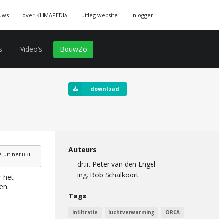
uws
over KLIMAPEDIA
uitleg website
inloggen
s
Video’s
BouwZo
download
Auteurs
uit het BBL.
dr.ir. Peter van den Engel
ing. Bob Schalkoort
r het
en.
Tags
infiltratie
luchtverwarming
ORCA