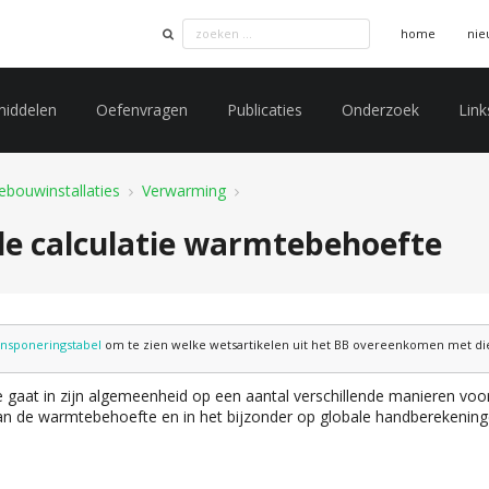
home
nie
middelen
Oefenvragen
Publicaties
Onderzoek
Link
ebouwinstallaties
Verwarming
le calculatie warmtebehoefte
ansponeringstabel
om te zien welke wetsartikelen uit het BB overeenkomen met die 
gaat in zijn algemeenheid op een aantal verschillende manieren voo
n de warmtebehoefte en in het bijzonder op globale handberekening