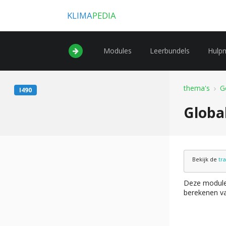
KLIMA
PEDIA
Modules
Leerbundels
Hulp
thema's
G
I490
Globa
Bekijk de
tr
Deze module 
berekenen va