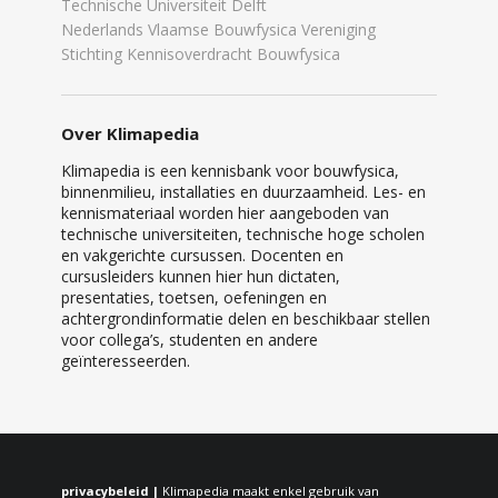
Technische Universiteit Delft
Nederlands Vlaamse Bouwfysica Vereniging
Stichting Kennisoverdracht Bouwfysica
Over Klimapedia
Klimapedia is een kennisbank voor bouwfysica,
binnenmilieu, installaties en duurzaamheid. Les- en
kennismateriaal worden hier aangeboden van
technische universiteiten, technische hoge scholen
en vakgerichte cursussen. Docenten en
cursusleiders kunnen hier hun dictaten,
presentaties, toetsen, oefeningen en
achtergrondinformatie delen en beschikbaar stellen
voor collega’s, studenten en andere
geïnteresseerden.
privacybeleid |
Klimapedia maakt enkel gebruik van