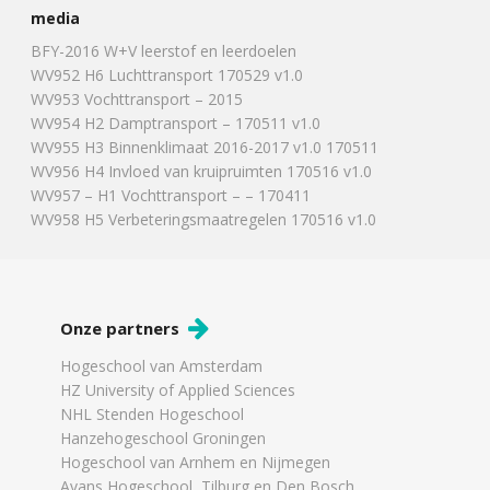
media
BFY-2016 W+V leerstof en leerdoelen
WV952 H6 Luchttransport 170529 v1.0
WV953 Vochttransport – 2015
WV954 H2 Damptransport – 170511 v1.0
WV955 H3 Binnenklimaat 2016-2017 v1.0 170511
WV956 H4 Invloed van kruipruimten 170516 v1.0
WV957 – H1 Vochttransport – – 170411
WV958 H5 Verbeteringsmaatregelen 170516 v1.0
Onze partners
Hogeschool van Amsterdam
HZ University of Applied Sciences
NHL Stenden Hogeschool
Hanzehogeschool Groningen
Hogeschool van Arnhem en Nijmegen
Avans Hogeschool, Tilburg en Den Bosch