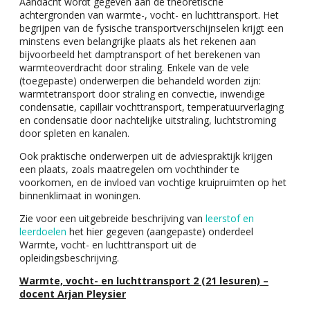
Aandacht wordt gegeven aan de theoretische
achtergronden van warmte-, vocht- en luchttransport. Het
begrijpen van de fysische transportverschijnselen krijgt een
minstens even belangrijke plaats als het rekenen aan
bijvoorbeeld het damptransport of het berekenen van
warmteoverdracht door straling. Enkele van de vele
(toegepaste) onderwerpen die behandeld worden zijn:
warmtetransport door straling en convectie, inwendige
condensatie, capillair vochttransport, temperatuurverlaging
en condensatie door nachtelijke uitstraling, luchtstroming
door spleten en kanalen.
Ook praktische onderwerpen uit de adviespraktijk krijgen
een plaats, zoals maatregelen om vochthinder te
voorkomen, en de invloed van vochtige kruipruimten op het
binnenklimaat in woningen.
Zie voor een uitgebreide beschrijving van
leerstof en
leerdoelen
het hier gegeven (aangepaste) onderdeel
Warmte, vocht- en luchttransport uit de
opleidingsbeschrijving.
Warmte, vocht- en luchttransport 2 (21 lesuren) –
docent Arjan Pleysier