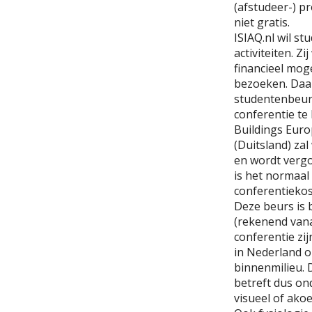
(afstudeer-) pr
niet gratis.
ISIAQ.nl wil s
activiteiten. Z
financieel mog
bezoeken. Daar
studentenbeur
conferentie te
Buildings Euro
(Duitsland) za
en wordt vergo
is het normaal
conferentiekost
Deze beurs is 
(rekenend van
conferentie zi
in Nederland 
binnenmilieu. 
betreft dus on
visueel of ako