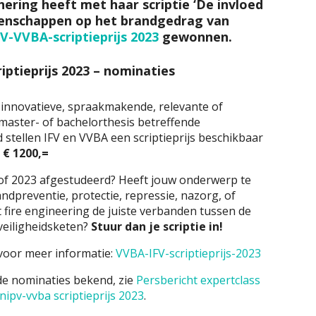
ring heeft met haar scriptie ‘De invloed
enschappen op het brandgedrag van
V-VVBA-scriptieprijs 2023
gewonnen.
iptieprijs 2023 – nominaties
innovatieve, spraakmakende, relevante of
aster- of bachelorthesis betreffende
 stellen IFV en VVBA een scriptieprijs beschikbaar
n
€ 1200,=
2 of 2023 afgestudeerd? Heeft jouw onderwerp te
dpreventie, protectie, repressie, nazorg, of
 fire engineering de juiste verbanden tussen de
 veiligheidsketen?
Stuur dan je scriptie in!
 voor meer informatie:
VVBA-IFV-scriptieprijs-2023
 de nominaties bekend, zie
Persbericht expertclass
nipv-vvba scriptieprijs 2023
.