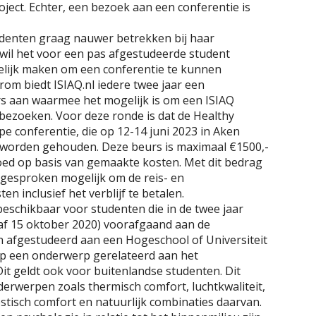
oject. Echter, een bezoek aan een conferentie is
tudenten graag nauwer betrekken bij haar
ij wil het voor een pas afgestudeerde student
elijk maken om een conferentie te kunnen
om biedt ISIAQ.nl iedere twee jaar een
s aan waarmee het mogelijk is om een ISIAQ
 bezoeken. Voor deze ronde is dat de Healthy
pe conferentie, die op 12-14 juni 2023 in Aken
l worden gehouden. Deze beurs is maximaal €1500,-
ed op basis van gemaakte kosten. Met dit bedrag
 gesproken mogelijk om de reis- en
en inclusief het verblijf te betalen.
beschikbaar voor studenten die in de twee jaar
af 15 oktober 2020) voorafgaand aan de
jn afgestudeerd aan een Hogeschool of Universiteit
op een onderwerp gerelateerd aan het
Dit geldt ook voor buitenlandse studenten. Dit
derwerpen zoals thermisch comfort, luchtkwaliteit,
estisch comfort en natuurlijk combinaties daarvan.