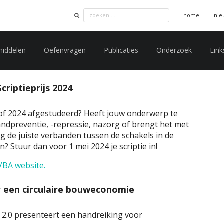
home
nie
middelen
Oefenvragen
Publicaties
Onderzoek
Link
riptieprijs 2024
3 of 2024 afgestudeerd? Heeft jouw onderwerp te
dpreventie, -repressie, nazorg of brengt het met
ng de juiste verbanden tussen de schakels in de
n? Stuur dan voor 1 mei 2024 je scriptie in!
VBA website.
 een circulaire bouweconomie
2.0 presenteert een handreiking voor