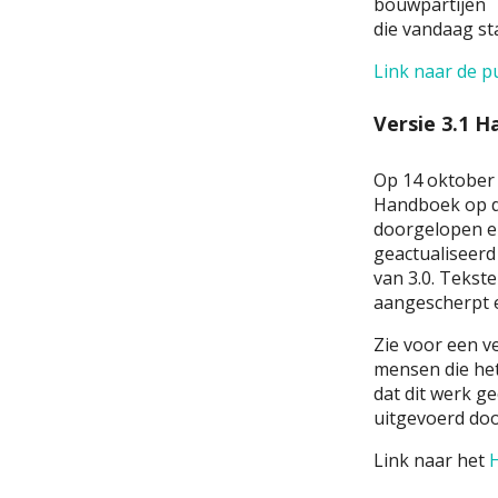
bouwpartijen
die vandaag st
Link naar de pu
Versie 3.1 
Op 14 oktober i
Handboek op de
doorgelopen e
geactualiseerd 
van 3.0. Tekst
aangescherpt e
Zie voor een v
mensen die het
dat dit werk g
uitgevoerd do
Link naar het