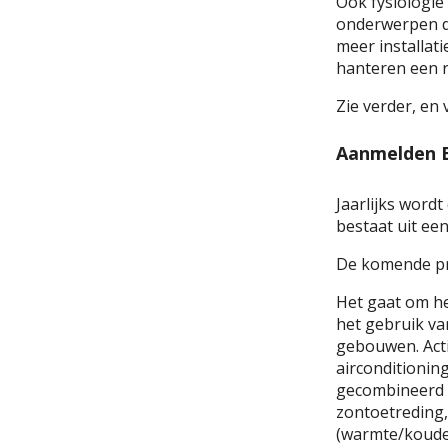
Ook fysiologie 
onderwerpen d
meer installat
hanteren een r
Zie verder, en
Aanmelden B
Jaarlijks word
bestaat uit ee
De komende pri
Het gaat om he
het gebruik van
gebouwen. Acti
airconditionin
gecombineerd 
zontoetreding,
(warmte/koude 