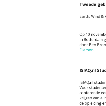
Tweede geb
Earth, Wind & F
Op 10 november
in Rotterdam g
door Ben Brons
Diersen
.
ISIAQ.nl St
ISIAQ.nl stude
Voor studenten
conferentie ee
krijgen van al
de opleiding e