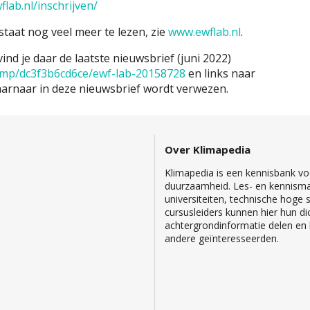
lab.nl/inschrijven/
staat nog veel meer te lezen, zie
www.ewflab.nl
.
nd je daar de laatste nieuwsbrief (juni 2022)
i.mp/dc3f3b6cd6ce/ewf-lab-20158728
en links naar
aarnaar in deze nieuwsbrief wordt verwezen.
Over Klimapedia
Klimapedia is een kennisbank voo
duurzaamheid. Les- en kennisma
universiteiten, technische hoge
cursusleiders kunnen hier hun di
achtergrondinformatie delen en b
andere geïnteresseerden.