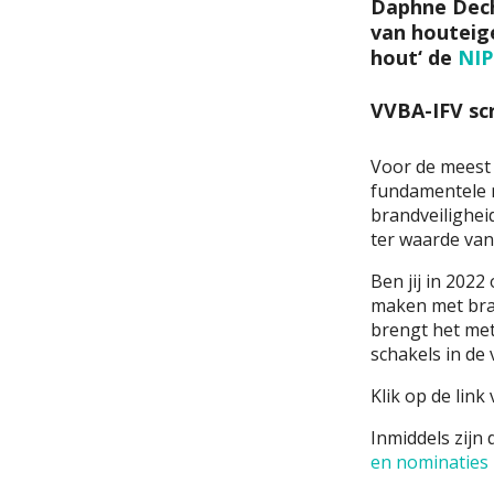
Daphne Deche
van houteig
hout
‘
de
NIP
VVBA-IFV scr
Voor de meest 
fundamentele m
brandveiligheid
ter waarde va
Ben jij in 202
maken met bran
brengt het met
schakels in de
Klik op de link
Inmiddels zijn
en nominaties 