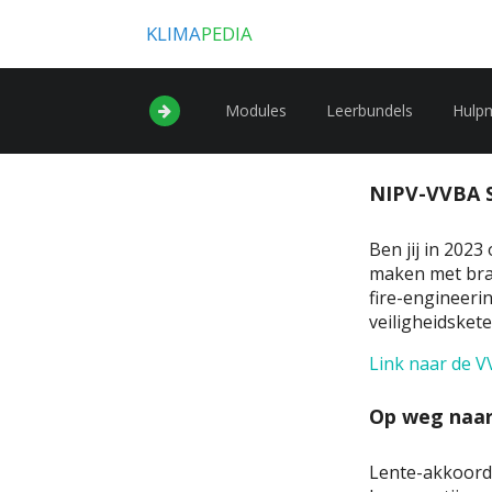
KLIMA
PEDIA
Modules
Leerbundels
Hulp
NIPV-VVBA Sc
Ben jij in 202
maken met bran
fire-engineeri
veiligheidskete
Link naar de V
Op weg naar
Lente-akkoord 