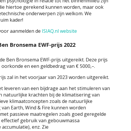
en psychologie in relatie tot het binnenmilieu zijn
ie hiertoe gerekend kunnen worden, maar ook
ietechnische onderwerpen zijn welkom. We
uim kader!
 voor aanmelden de
ISIAQ.nl website
en Bronsema EWF-prijs 2022
t de Ben Bronsema EWF-prijs uitgereikt. Deze prijs
n oorkonde en een geldbedrag van € 5000,–.
js zal in het voorjaar van 2023 worden uitgereikt.
t leveren van een bijdrage aan het stimuleren van
 natuurlijke krachten bij de klimatisering van
eve klimaatconcepten zoals de natuurlijke
g van Earth, Wind & Fire kunnen worden
met passieve maatregelen zoals goed geregelde
 effectief gebruik van gebouwmassa
accumulatie), enz. Zie