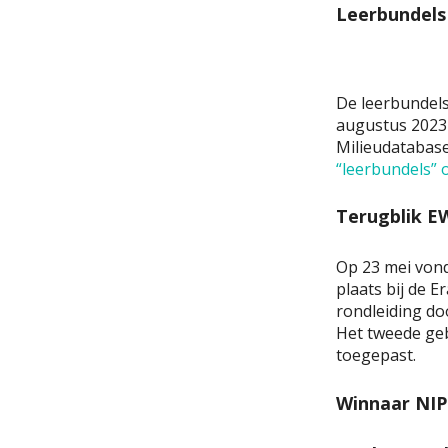
Leerbundels 
De leerbundel
augustus 2023 
Milieudatabase
“leerbundels” 
Terugblik E
Op 23 mei von
plaats bij de E
rondleiding do
Het tweede ge
toegepast.
Winnaar NIPV