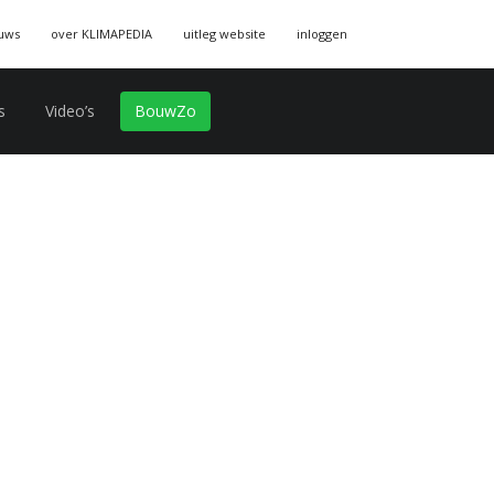
uws
over KLIMAPEDIA
uitleg website
inloggen
s
Video’s
BouwZo