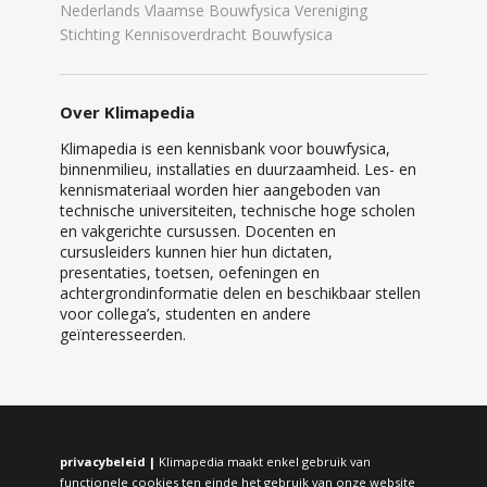
Nederlands Vlaamse Bouwfysica Vereniging
Stichting Kennisoverdracht Bouwfysica
Over Klimapedia
Klimapedia is een kennisbank voor bouwfysica,
binnenmilieu, installaties en duurzaamheid. Les- en
kennismateriaal worden hier aangeboden van
technische universiteiten, technische hoge scholen
en vakgerichte cursussen. Docenten en
cursusleiders kunnen hier hun dictaten,
presentaties, toetsen, oefeningen en
achtergrondinformatie delen en beschikbaar stellen
voor collega’s, studenten en andere
geïnteresseerden.
privacybeleid |
Klimapedia maakt enkel gebruik van
functionele cookies ten einde het gebruik van onze website