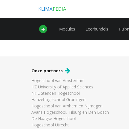
KLIMA
PEDIA
Modules
Leerbundels
Hulp
Onze partners
Hogeschool van Amsterdam
HZ University of Applied Sciences
NHL Stenden Hogeschool
Hanzehogeschool Groningen
Hogeschool van Arnhem en Nijmegen
Avans Hogeschool, Tilburg en Den Bosch
De Haagse Hogeschool
Hogeschool Utrecht