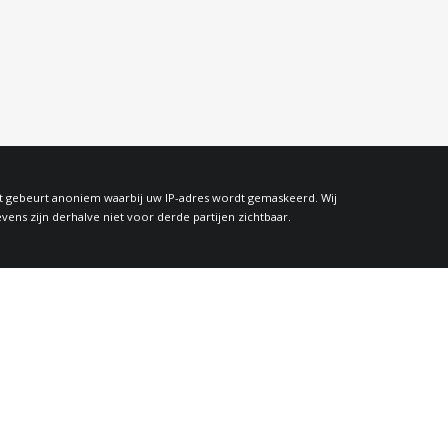
at gebeurt anoniem waarbij uw IP-adres wordt gemaskeerd. Wij
s zijn derhalve niet voor derde partijen zichtbaar.