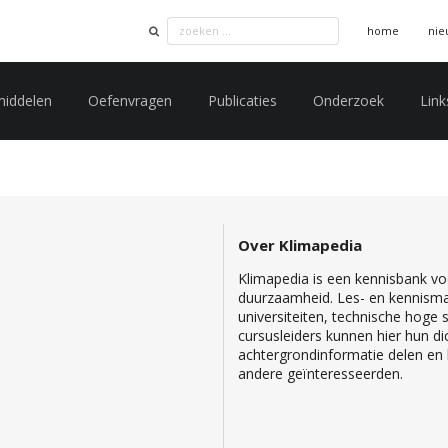
home
nie
middelen
Oefenvragen
Publicaties
Onderzoek
Link
Over Klimapedia
Klimapedia is een kennisbank voo
duurzaamheid. Les- en kennisma
universiteiten, technische hoge
cursusleiders kunnen hier hun di
achtergrondinformatie delen en b
andere geïnteresseerden.