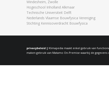
Windesheim, Zwolle
Hogeschool Inholland Alkmaar
Technische Universiteit Delft
Nederlands Vlaamse Bouwfysica Vereniging
Stichting Kennisoverdracht Bouwfysica
privacybeleid |
Klimapedia maakt enkel gebruik van functione
maken gebruik van Matamo On-Premise waarbij de gegevens op