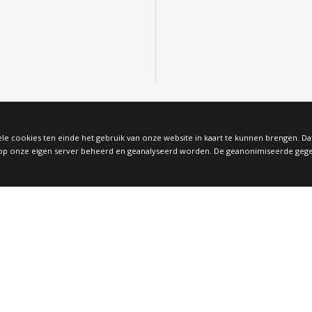
le cookies ten einde het gebruik van onze website in kaart te kunnen brengen. D
 onze eigen server beheerd en geanalyseerd worden. De geanonimiseerde gegeven