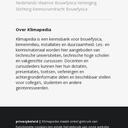
Nederlands Vlaamse Bouwfysica Vereniging
Stichting Kennisoverdracht Bouwfysica
Over Klimapedia
Klimapedia is een kennisbank voor bouwfysica,
binnenmilieu, installaties en duurzaamheid. Les- en
kennismateriaal worden hier aangeboden van
technische universiteiten, technische hoge scholen
en vakgerichte cursussen. Docenten en
cursusleiders kunnen hier hun dictaten,
presentaties, toetsen, oefeningen en
achtergrondinformatie delen en beschikbaar stellen
voor collega’s, studenten en andere
geïnteresseerden.
privacybeleid |
Klimapedia maakt enkel gebruik van
functionele cookies ten einde het gebruik van onze website