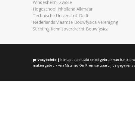
Windesheim, Zwolle
Hogeschool Inholland Alkmaar
Technische Universiteit Delft
Nederlands Vlaamse Bouwfysica Vereniging
Stichting Kennisoverdracht Bouwfysica
privacybeleid |
Klimapedia maakt enkel gebruik van functione
maken gebruik van Matamo On-Premise waarbij de gegevens op