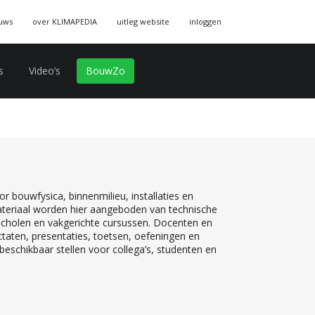
uws
over KLIMAPEDIA
uitleg website
inloggen
s
Video’s
BouwZo
r bouwfysica, binnenmilieu, installaties en
teriaal worden hier aangeboden van technische
 scholen en vakgerichte cursussen. Docenten en
ctaten, presentaties, toetsen, oefeningen en
eschikbaar stellen voor collega’s, studenten en