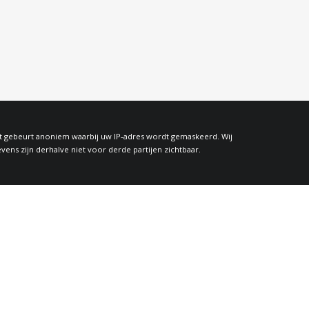
at gebeurt anoniem waarbij uw IP-adres wordt gemaskeerd. Wij
s zijn derhalve niet voor derde partijen zichtbaar.