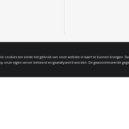
le cookies ten einde het gebruik van onze website in kaart te kunnen brengen. D
 onze eigen server beheerd en geanalyseerd worden. De geanonimiseerde gegeven