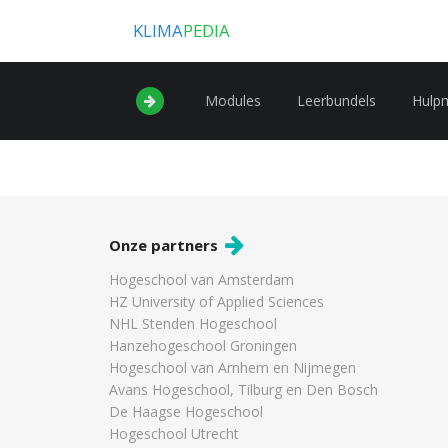
KLIMA
PEDIA
Modules
Leerbundels
Hulp
Onze partners
Hogeschool van Amsterdam
HZ University of Applied Sciences
NHL Stenden Hogeschool
Hanzehogeschool Groningen
Hogeschool van Arnhem en Nijmegen
Avans Hogeschool, Tilburg en Den Bosch
De Haagse Hogeschool
Hogeschool Utrecht