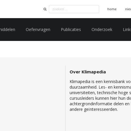
home
nie
middelen
Oefenvragen
Publicaties
Onderzoek
Link
Over Klimapedia
Klimapedia is een kennisbank voo
duurzaamheid. Les- en kennisma
universiteiten, technische hoge
cursusleiders kunnen hier hun di
achtergrondinformatie delen en b
andere geïnteresseerden.