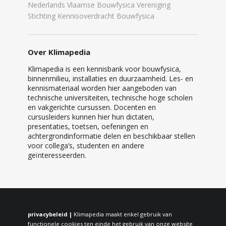
Nederlands Vlaamse Bouwfysica Vereniging
Stichting Kennisoverdracht Bouwfysica
Over Klimapedia
Klimapedia is een kennisbank voor bouwfysica,
binnenmilieu, installaties en duurzaamheid. Les- en
kennismateriaal worden hier aangeboden van
technische universiteiten, technische hoge scholen
en vakgerichte cursussen. Docenten en
cursusleiders kunnen hier hun dictaten,
presentaties, toetsen, oefeningen en
achtergrondinformatie delen en beschikbaar stellen
voor collega’s, studenten en andere
geïnteresseerden.
privacybeleid |
Klimapedia maakt enkel gebruik van
functionele cookies ten einde het gebruik van onze website