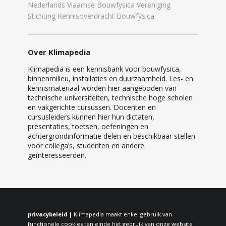
Nederlands Vlaamse Bouwfysica Vereniging
Stichting Kennisoverdracht Bouwfysica
Over Klimapedia
Klimapedia is een kennisbank voor bouwfysica,
binnenmilieu, installaties en duurzaamheid. Les- en
kennismateriaal worden hier aangeboden van
technische universiteiten, technische hoge scholen
en vakgerichte cursussen. Docenten en
cursusleiders kunnen hier hun dictaten,
presentaties, toetsen, oefeningen en
achtergrondinformatie delen en beschikbaar stellen
voor collega’s, studenten en andere
geïnteresseerden.
privacybeleid |
Klimapedia maakt enkel gebruik van
functionele cookies ten einde het gebruik van onze website