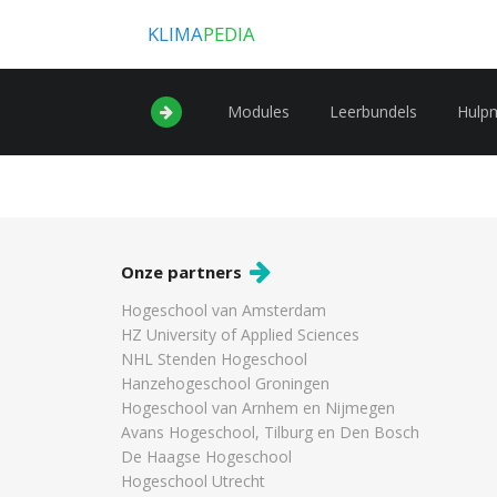
KLIMA
PEDIA
Modules
Leerbundels
Hulp
Onze partners
Hogeschool van Amsterdam
HZ University of Applied Sciences
NHL Stenden Hogeschool
Hanzehogeschool Groningen
Hogeschool van Arnhem en Nijmegen
Avans Hogeschool, Tilburg en Den Bosch
De Haagse Hogeschool
Hogeschool Utrecht