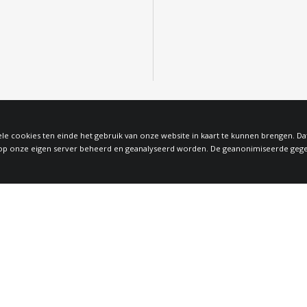
le cookies ten einde het gebruik van onze website in kaart te kunnen brengen. D
 onze eigen server beheerd en geanalyseerd worden. De geanonimiseerde gegeven