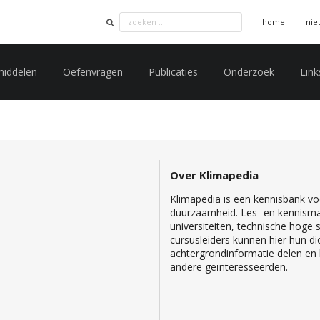
home
nie
middelen
Oefenvragen
Publicaties
Onderzoek
Link
Over Klimapedia
Klimapedia is een kennisbank voo
duurzaamheid. Les- en kennisma
universiteiten, technische hoge
cursusleiders kunnen hier hun di
achtergrondinformatie delen en b
andere geïnteresseerden.