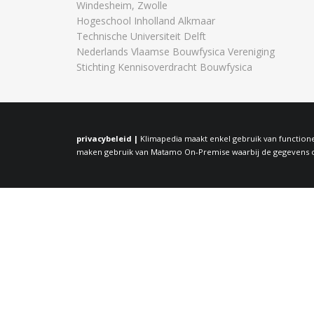
Windesheim, Zwolle
Hogeschool Inholland Alkmaar
Technische Universiteit Delft
Nederlands Vlaamse Bouwfysica Vereniging
Stichting Kennisoverdracht Bouwfysica
privacybeleid |
Klimapedia maakt enkel gebruik van functione
maken gebruik van Matamo On-Premise waarbij de gegevens op