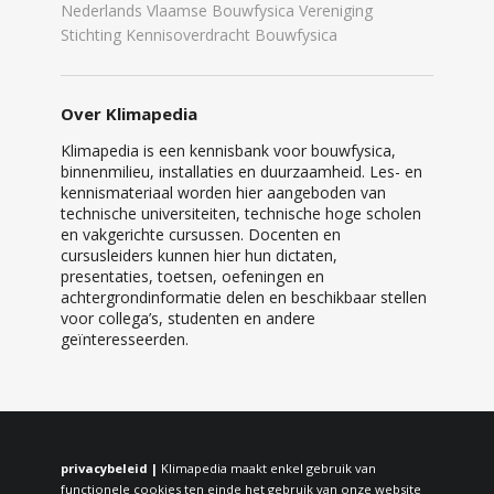
Nederlands Vlaamse Bouwfysica Vereniging
Stichting Kennisoverdracht Bouwfysica
Over Klimapedia
Klimapedia is een kennisbank voor bouwfysica,
binnenmilieu, installaties en duurzaamheid. Les- en
kennismateriaal worden hier aangeboden van
technische universiteiten, technische hoge scholen
en vakgerichte cursussen. Docenten en
cursusleiders kunnen hier hun dictaten,
presentaties, toetsen, oefeningen en
achtergrondinformatie delen en beschikbaar stellen
voor collega’s, studenten en andere
geïnteresseerden.
privacybeleid |
Klimapedia maakt enkel gebruik van
functionele cookies ten einde het gebruik van onze website