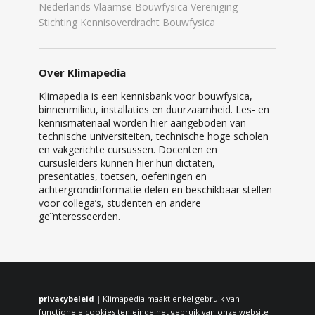
Nederlands Vlaamse Bouwfysica Vereniging
Stichting Kennisoverdracht Bouwfysica
Over Klimapedia
Klimapedia is een kennisbank voor bouwfysica,
binnenmilieu, installaties en duurzaamheid. Les- en
kennismateriaal worden hier aangeboden van
technische universiteiten, technische hoge scholen
en vakgerichte cursussen. Docenten en
cursusleiders kunnen hier hun dictaten,
presentaties, toetsen, oefeningen en
achtergrondinformatie delen en beschikbaar stellen
voor collega’s, studenten en andere
geïnteresseerden.
privacybeleid |
Klimapedia maakt enkel gebruik van
functionele cookies ten einde het gebruik van onze website