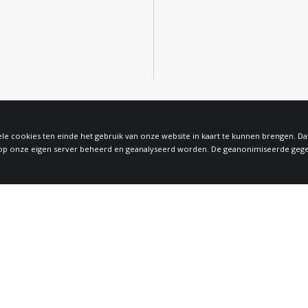
le cookies ten einde het gebruik van onze website in kaart te kunnen brengen. D
 onze eigen server beheerd en geanalyseerd worden. De geanonimiseerde gegeven