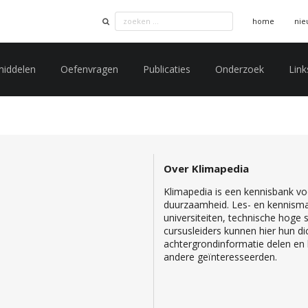
home
nie
middelen
Oefenvragen
Publicaties
Onderzoek
Link
Over Klimapedia
Klimapedia is een kennisbank voo
duurzaamheid. Les- en kennisma
universiteiten, technische hoge
cursusleiders kunnen hier hun di
achtergrondinformatie delen en b
andere geïnteresseerden.