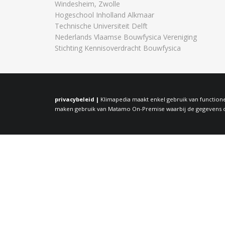
Windesheim, Zwolle
Hogeschool Inholland Alkmaar
Technische Universiteit Delft
Nederlands Vlaamse Bouwfysica Vereniging
Stichting Kennisoverdracht Bouwfysica
privacybeleid |
Klimapedia maakt enkel gebruik van functione
maken gebruik van Matamo On-Premise waarbij de gegevens op