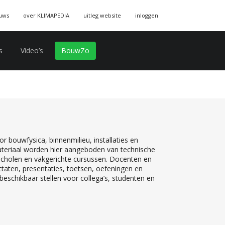
uws
over KLIMAPEDIA
uitleg website
inloggen
s
Video’s
BouwZo
r bouwfysica, binnenmilieu, installaties en
teriaal worden hier aangeboden van technische
 scholen en vakgerichte cursussen. Docenten en
ctaten, presentaties, toetsen, oefeningen en
eschikbaar stellen voor collega’s, studenten en