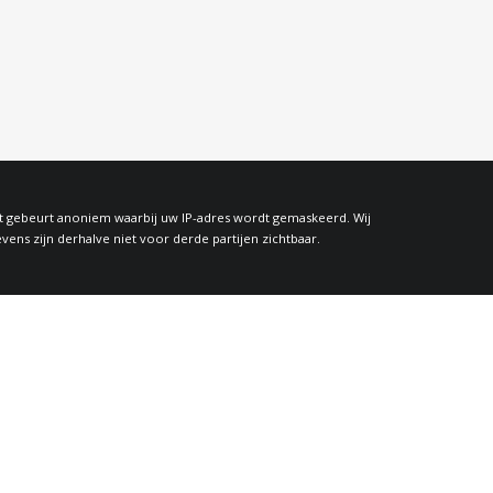
at gebeurt anoniem waarbij uw IP-adres wordt gemaskeerd. Wij
s zijn derhalve niet voor derde partijen zichtbaar.