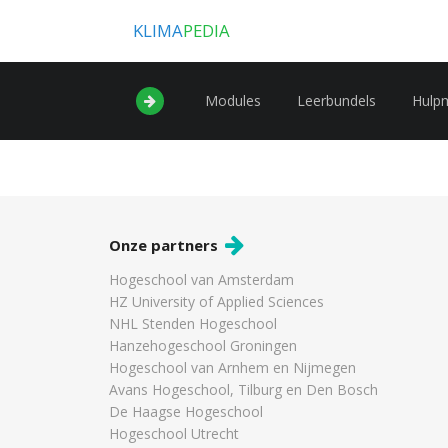
KLIMA
PEDIA
Modules
Leerbundels
Hulp
Onze partners
Hogeschool van Amsterdam
HZ University of Applied Sciences
NHL Stenden Hogeschool
Hanzehogeschool Groningen
Hogeschool van Arnhem en Nijmegen
Avans Hogeschool, Tilburg en Den Bosch
De Haagse Hogeschool
Hogeschool Utrecht